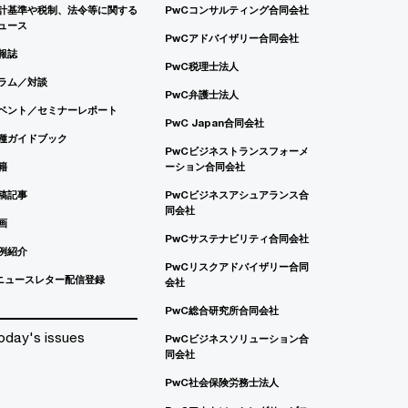
計基準や税制、法令等に関する
PwCコンサルティング合同会社
ュース
PwCアドバイザリー合同会社
報誌
PwC税理士法人
ラム／対談
PwC弁護士法人
ベント／セミナーレポート
PwC Japan合同会社
種ガイドブック
PwCビジネストランスフォーメ
籍
ーション合同会社
稿記事
PwCビジネスアシュアランス合
同会社
画
PwCサステナビリティ合同会社
例紹介
PwCリスクアドバイザリー合同
ニュースレター配信登録
会社
PwC総合研究所合同会社
oday's issues
PwCビジネスソリューション合
同会社
PwC社会保険労務士法人