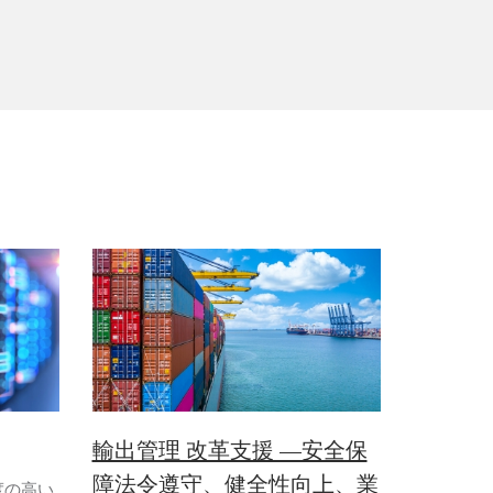
輸出管理 改革支援 ―安全保
障法令遵守、健全性向上、業
度の高い