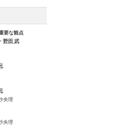
重要な観点
ー
野田 武
元
元
沙央理
沙央理