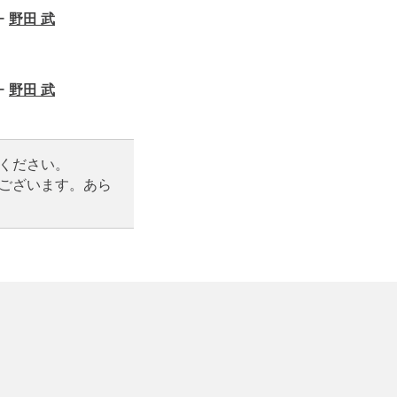
ー
野田 武
ー
野田 武
ください。
ございます。あら