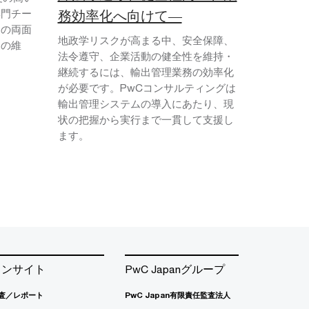
専門チー
務効率化へ向けて―
ムの両面
地政学リスクが高まる中、安全保障、
力の維
法令遵守、企業活動の健全性を維持・
継続するには、輸出管理業務の効率化
が必要です。PwCコンサルティングは
輸出管理システムの導入にあたり、現
状の把握から実行まで一貫して支援し
ます。
インサイト
PwC Japanグループ
査／レポート
PwC Japan有限責任監査法人