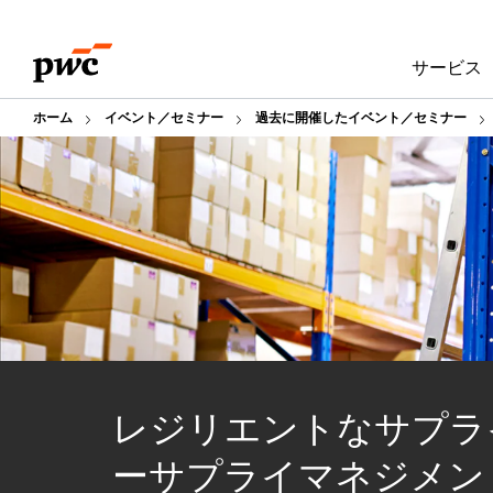
Skip
Skip
to
to
サービス
content
footer
ホーム
イベント／セミナー
過去に開催したイベント／セミナー
レジリエントなサプラ
ーサプライマネジメン