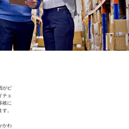
因がビ
イチェ
多岐に
ます。
かかわ