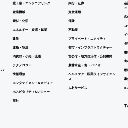
重工業・エンジニアリング
銀行・証券
会
ニ
産業機械
資産運用
広
素材・化学
保険
コ
エネルギー・資源・鉱業
不動産
イ
建設
プライベート・エクイティ
各
運輸・物流
都市・インフラストラクチャー
書
消費財・小売・流通
官公庁・地方自治体・公的機関
寄
テクノロジー
農林水産・食 ・バイオ
イバ
動
情報通信
ヘルスケア・医薬ライフサイエン
ス
事
エンタテイメント&メディア
人材サービス
e
ホスピタリティ&レジャー
商社
T