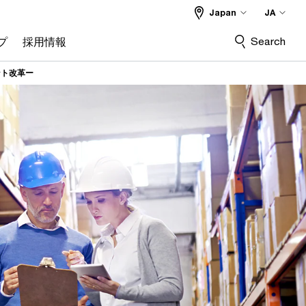
Japan
JA
Search
プ
採用情報
ント改革ー