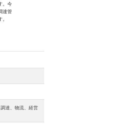
す。今
調達管
す。
、調達、物流、経営