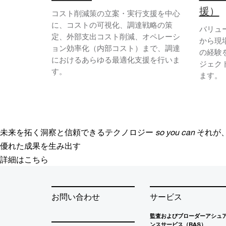
援）
コスト削減策の立案・実行支援を中心
に、コストの可視化、調達戦略の策
バリュ
定、外部支出コスト削減、オペレーシ
から現
ョン効率化（内部コスト）まで、調達
の経験
におけるあらゆる最適化支援を行いま
ジェク
す。
ます。
未来を拓く洞察と信頼できるテクノロジー
so you can
それが
優れた成果を生み出す
詳細はこちら
お問い合わせ
サービス
監査およびブローダーアシュ
ンスサービス（BAS）