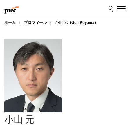
Skip
Skip
to
to
content
footer
ホーム
プロフィール
小山 元（Gen Koyama）
小山 元