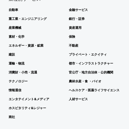
自動車
金融サービス
重工業・エンジニアリング
銀行・証券
産業機械
資産運用
素材・化学
保険
エネルギー・資源・鉱業
不動産
建設
プライベート・エクイティ
運輸・物流
都市・インフラストラクチャー
消費財・小売・流通
官公庁・地方自治体・公的機関
テクノロジー
農林水産・食 ・バイオ
情報通信
ヘルスケア・医薬ライフサイエンス
エンタテイメント&メディア
人材サービス
ホスピタリティ&レジャー
商社