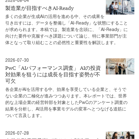
2026-08-04
製造業が目指すべきAI-Ready
多くの企業が生成AIの活用を進める中、その成果を
引き出すには、データを整備し「AI-Ready」な状態にすること
が求められます。本稿では、製造業を念頭に、「AI-Ready」に
向けた要件や克服すべき課題について論じ、特に事業部門が主
体となって取り組むことの必然性と重要性を解説します。
2026-07-30
PwC「AIパフォーマンス調査」 AIの投資
対効果を狙うには成長を目指す姿勢が不
可欠
各企業がAIを活用する中、効果を享受している企業と、そうで
ない企業の二極化が進みつつあります。本レポートでは、世界
的な上場企業の経営幹部を対象としたPwCのアンケート調査の
結果を分析し、AI活用を事業モデルの変革へとつなげる道筋に
ついて言及します。
2026-07-28