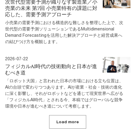
次世代型需要予測が織りなす製造業／小
売業の未来 第7回 小売業特有の課題に対
応した、需要予測アプローチ
小売業の需要予測における構造的な難しさを整理した上で、次
世代型の需要予測ソリューションであるMultidimensional
Demand Forecastingを活用した解決アプローチと経営成果へ
の結びつけ方を概観します。
2026-07-22
フィジカルAI時代の技術動向と日本が進
むべき道
「ロボット大国」と言われた日本の市場における立ち位置は、
AIの台頭で変わりつつあります。AIが産業・社会・技術の進化
に深く影響し、それがロボットなどを通じて現実世界へ広がる
「フィジカルAI時代」とされる今、本稿ではグローバルな競争
環境や日本が進むべき道について考察します。
Load more