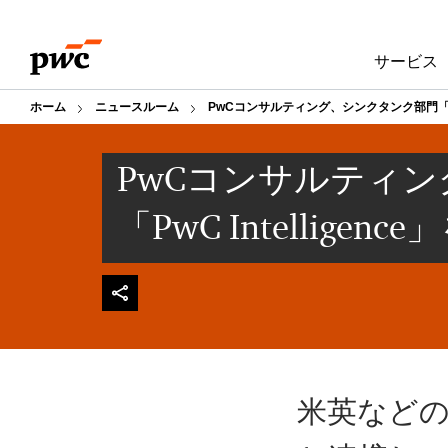
Skip
Skip
to
to
サービス
content
footer
ホーム
ニュースルーム
PwCコンサルティング、シンクタンク部門「PwC 
PwCコンサルティ
「PwC Intelligenc
米英などの