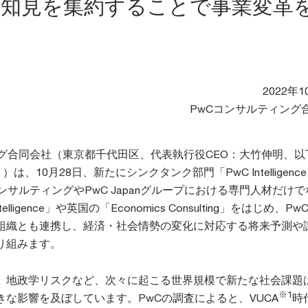
、知見を集約することで事業変革
2022年1
PwCコンサルティング
ング合同会社（東京都千代田区、代表執行役CEO：大竹伸明、以
は、10月28日、新たにシンクタンク部門「PwC Intelligenc
ンサルティングやPwC Japanグループにおける専門人材だけ
elligence」や英国の「Economics Consulting」をはじめ、P
組織とも連携し、経済・社会情勢の変化に対応する将来予測や
り組みます。
、地政学リスクなど、次々に起こる世界規模で新たな社会課題
※1
な影響を及ぼしています。PwCの調査によると、VUCA
時