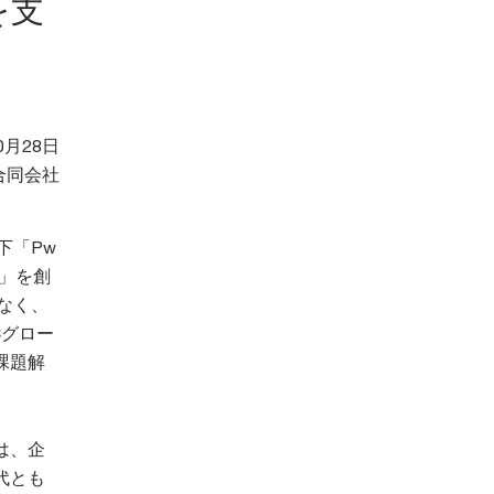
を支
0月28日
合同会社
下「Pw
e」を創
でなく、
wCグロー
課題解
は、企
代とも