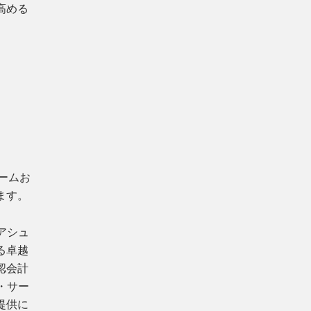
高める
ァームお
ます。
アシュ
る卓越
認会計
・サー
提供に