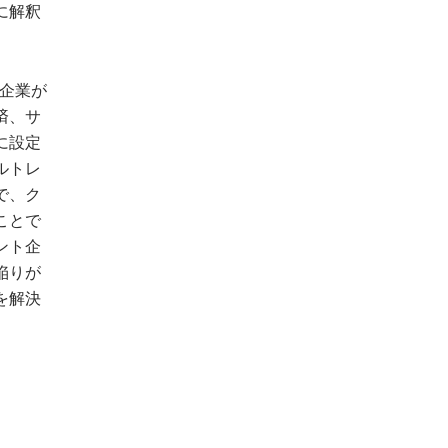
に解釈
ト企業が
済、サ
に設定
ルトレ
で、ク
ことで
ント企
陥りが
を解決