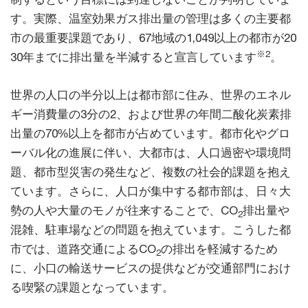
す。実際、温室効果ガス排出量の管理は多くの主要都
市の最重要課題であり、67地域の1,049以上の都市が20
※2
30年までに排出量を半減すると宣言しています
。
世界の人口の半分以上は都市部に住み、世界のエネル
ギー消費量の3分の2、および世界の年間二酸化炭素排
出量の70%以上を都市が占めています。都市化やグロ
ーバル化の進展に伴い、大都市は、人口過密や環境問
題、都市型災害の発生など、複数の社会的課題を抱え
ています。さらに、人口が集中する都市部は、日々大
勢の人や大量のモノが往来することで、CO
排出量や
2
混雑、駐車場などの問題を抱えています。こうした都
市では、道路交通によるCO
の排出を軽減するため
2
に、小口の輸送サービスの提供などが交通部門におけ
る喫緊の課題となっています。