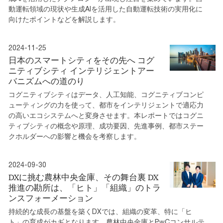
動運転領域の現状や生成AIを活用した自動運転技術の実用化に
向けたポイントなどを解説します。
2024-11-25
日本のスマートシティをその先へ コグ
ニティブシティ インテリジェントアー
バニズムへの道のり
コグニティブシティはデータ、人工知能、コグニティブコンピ
ューティングの力を使って、都市をインテリジェントで適応力
の高いエコシステムへと変身させます。本レポートではコグニ
ティブシティの概念や原理、成功要因、先進事例、都市ステー
クホルダーへの影響と機会を考察します。
2024-09-30
DXに挑む農林中央金庫、その舞台裏 DX
推進の勘所は、「ヒト」「組織」のトラ
ンスフォーメーション
持続的な成長の基盤を築くDXでは、組織の変革、特に「ヒ
ト」の育成がカギとなります。農林中央金庫とPwCコンサルテ