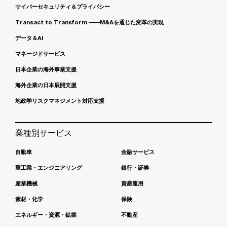
サイバーセキュリティ＆プライバシー
Transact to Transform ――M&Aを通じた変革の実現
データ＆AI
マネージドサービス
日本企業の海外事業支援
海外企業の日本展開支援
地政学リスクマネジメント対応支援
業種別サービス
自動車
金融サービス
重工業・エンジニアリング
銀行・証券
産業機械
資産運用
素材・化学
保険
エネルギー・資源・鉱業
不動産