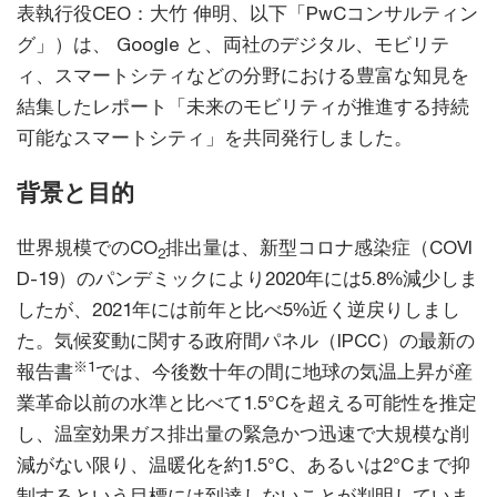
表執行役CEO：大竹 伸明、以下「PwCコンサルティン
グ」）は、 Google と、両社のデジタル、モビリテ
ィ、スマートシティなどの分野における豊富な知見を
結集したレポート「未来のモビリティが推進する持続
可能なスマートシティ」を共同発行しました。
背景と目的
世界規模でのCO
排出量は、新型コロナ感染症（COVI
2
D-19）のパンデミックにより2020年には5.8%減少しま
したが、2021年には前年と比べ5%近く逆戻りしまし
た。気候変動に関する政府間パネル（IPCC）の最新の
※1
報告書
では、今後数十年の間に地球の気温上昇が産
業革命以前の水準と比べて1.5°Cを超える可能性を推定
し、温室効果ガス排出量の緊急かつ迅速で大規模な削
減がない限り、温暖化を約1.5°C、あるいは2°Cまで抑
制するという目標には到達しないことが判明していま