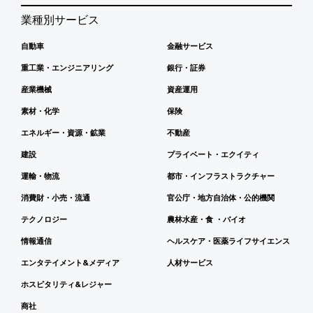
業種別サービス
自動車
金融サービス
重工業・エンジニアリング
銀行・証券
産業機械
資産運用
素材・化学
保険
エネルギー・資源・鉱業
不動産
建設
プライベート・エクイティ
運輸・物流
都市・インフラストラクチャー
消費財・小売・流通
官公庁・地方自治体・公的機関
テクノロジー
農林水産・食 ・バイオ
情報通信
ヘルスケア・医薬ライフサイエンス
エンタテイメント&メディア
人材サービス
ホスピタリティ&レジャー
商社