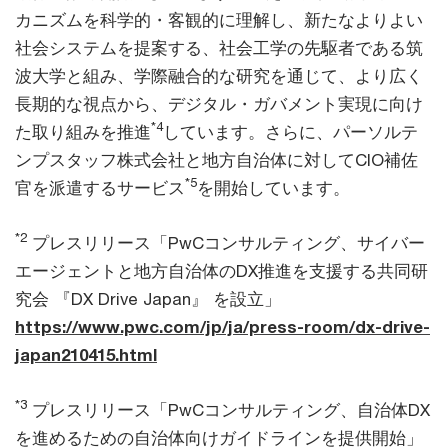
カニズムを科学的・客観的に理解し、新たなよりよい
社会システムを提案する、社会工学の先駆者である筑
波大学と組み、学際融合的な研究を通じて、より広く
長期的な視点から、デジタル・ガバメント実現に向け
*4
た取り組みを推進
しています。さらに、パーソルテ
ンプスタッフ株式会社と地方自治体に対してCIO補佐
*5
官を派遣するサービス
を開始しています。
*2
プレスリリース「PwCコンサルティング、サイバー
エージェントと地方自治体のDX推進を支援する共同研
究会 『DX Drive Japan』 を設立」
https://www.pwc.com/jp/ja/press-room/dx-drive-
japan210415.html
*3
プレスリリース「PwCコンサルティング、自治体DX
を進めるための自治体向けガイドラインを提供開始」