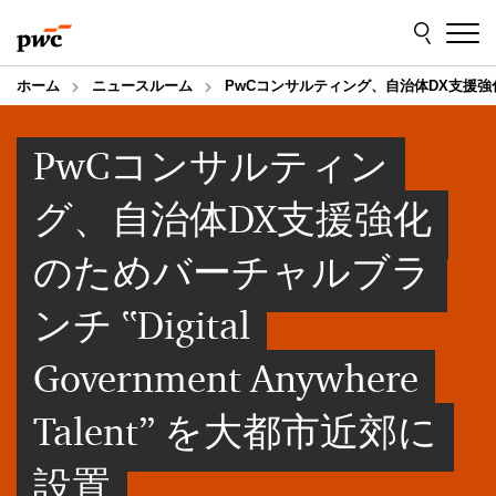
Skip
Skip
to
to
content
footer
ホーム
ニュースルーム
PwCコンサルティング、自治体DX支援強化のためバ
PwCコンサルティン
グ、自治体DX支援強化
のためバーチャルブラ
ンチ ‟Digital
Government Anywhere
Talent” を大都市近郊に
設置