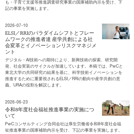
も・子育て支援等推進調査研究事業の国庫補助内示を受け、下
記の事業を実施します。
2026-07-10
ELSI／RRIのパラダイムシフトとフレー
ムワークの推進者達 産学共創による社
会変革とイノベーションリスクマネジメ
ント
デジタル・AI技術への期待により、新興技術の探索、研究開
発、社会実装のサイクルが加速しています。本稿では、PwCと
東北大学の共同研究の結果を基に、科学技術イノベーションを
推進するために重要視されるELSI／RRIの動向や産学共創の意
義、URAの役割を解説します。
2026-06-23
令和8年度社会福祉推進事業の実施につ
いて
PwCコンサルティング合同会社は厚生労働省令和8年度社会福
祉推進事業の国庫補助内示を受け、下記の事業を実施します。