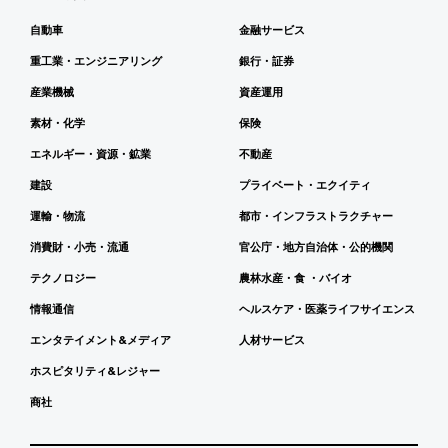
自動車
金融サービス
重工業・エンジニアリング
銀行・証券
産業機械
資産運用
素材・化学
保険
エネルギー・資源・鉱業
不動産
建設
プライベート・エクイティ
運輸・物流
都市・インフラストラクチャー
消費財・小売・流通
官公庁・地方自治体・公的機関
テクノロジー
農林水産・食 ・バイオ
情報通信
ヘルスケア・医薬ライフサイエンス
エンタテイメント&メディア
人材サービス
ホスピタリティ&レジャー
商社