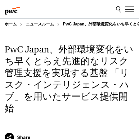
Skip
Skip
to
to
content
footer
ホーム
ニュースルーム
PwC Japan、外部環境変化をいち早
PwC Japan、外部環境変化をい
ち早くとらえ先進的なリスク
管理支援を実現する基盤 「リ
スク・インテリジェンス・ハ
ブ」を用いたサービス提供開
始
Share