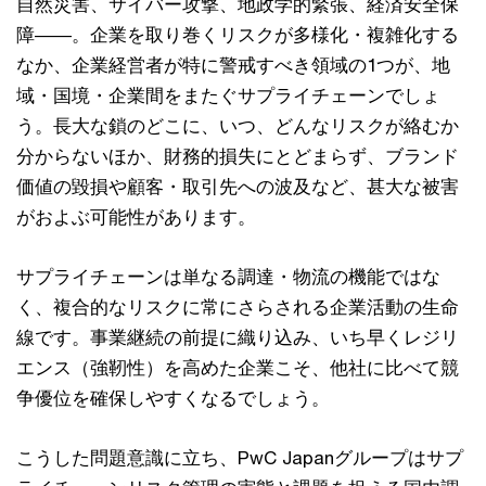
自然災害、サイバー攻撃、地政学的緊張、経済安全保
障――。企業を取り巻くリスクが多様化・複雑化する
なか、企業経営者が特に警戒すべき領域の1つが、地
域・国境・企業間をまたぐサプライチェーンでしょ
う。長大な鎖のどこに、いつ、どんなリスクが絡むか
分からないほか、財務的損失にとどまらず、ブランド
価値の毀損や顧客・取引先への波及など、甚大な被害
がおよぶ可能性があります。
サプライチェーンは単なる調達・物流の機能ではな
く、複合的なリスクに常にさらされる企業活動の生命
線です。事業継続の前提に織り込み、いち早くレジリ
エンス（強靭性）を高めた企業こそ、他社に比べて競
争優位を確保しやすくなるでしょう。
こうした問題意識に立ち、PwC Japanグループはサプ