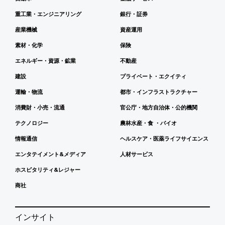
重工業・エンジニアリング
銀行・証券
産業機械
資産運用
素材・化学
保険
エネルギー・資源・鉱業
不動産
建設
プライベート・エクイティ
運輸・物流
都市・インフラストラクチャー
消費財・小売・流通
官公庁・地方自治体・公的機関
テクノロジー
農林水産・食 ・バイオ
情報通信
ヘルスケア・医薬ライフサイエンス
エンタテイメント&メディア
人材サービス
ホスピタリティ&レジャー
商社
インサイト