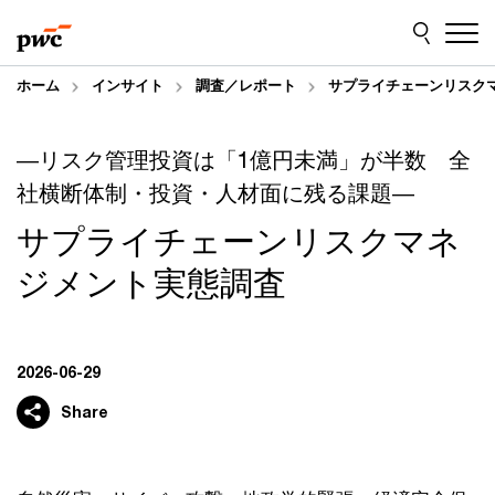
Skip
Skip
to
to
content
footer
ホーム
インサイト
調査／レポート
サプライチェーンリスク
―リスク管理投資は「1億円未満」が半数 全
社横断体制・投資・人材面に残る課題―
サプライチェーンリスクマネ
ジメント実態調査
2026-06-29
Share