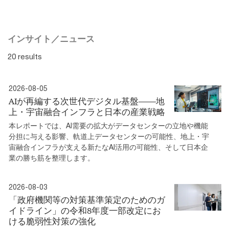
インサイト／ニュース
20 results
2026-08-05
AIが再編する次世代デジタル基盤――地
上・宇宙融合インフラと日本の産業戦略
本レポートでは、AI需要の拡大がデータセンターの立地や機能
分担に与える影響、軌道上データセンターの可能性、地上・宇
宙融合インフラが支える新たなAI活用の可能性、そして日本企
業の勝ち筋を整理します。
2026-08-03
「政府機関等の対策基準策定のためのガ
イドライン」の令和8年度一部改定にお
ける脆弱性対策の強化