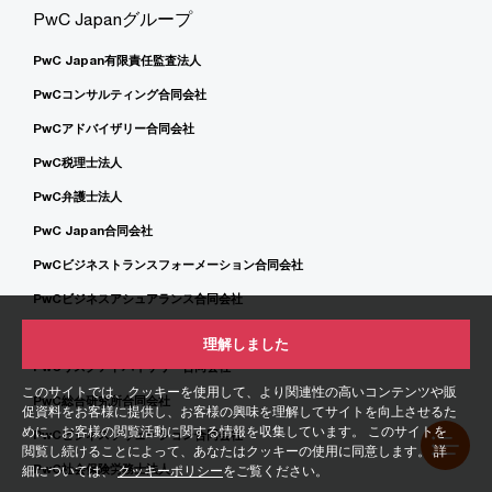
PwC Japanグループ
PwC Japan有限責任監査法人
PwCコンサルティング合同会社
PwCアドバイザリー合同会社
PwC税理士法人
PwC弁護士法人
PwC Japan合同会社
PwCビジネストランスフォーメーション合同会社
PwCビジネスアシュアランス合同会社
PwCサステナビリティ合同会社
理解しました
PwCリスクアドバイザリー合同会社
このサイトでは、クッキーを使用して、より関連性の高いコンテンツや販
PwC総合研究所合同会社
促資料をお客様に提供し、お客様の興味を理解してサイトを向上させるた
めに、お客様の閲覧活動に関する情報を収集しています。 このサイトを
PwCビジネスソリューション合同会社
閲覧し続けることによって、あなたはクッキーの使用に同意します。 詳
PwC社会保険労務士法人
細については、
クッキーポリシー
をご覧ください。