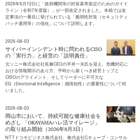
2026年6月12日に「政府機関等の対策基準策定のためのガイド
ライン（令和7年度版）」が一部改定されました。本稿では改
定事項の一番目に挙げられている「脆弱性対策（セキュリティ
パッチ適用等）の強化」について説明します。
2026-08-03
サイバーインシデント時に問われるCISO
の「実行力」と経営の「説明責任」
元ソニー株式会社社長兼CEOの平井一夫氏を迎え、危機対応に
おける情報開示のあり方、平時から築くべき経営トップと
CISOのアライメント、そしてリーダーに不可欠な
EQ（Emotional Intelligence：感情知性）の重要性について伺
いました。
2026-08-03
岡山市において、持続可能な健康社会を
めざし 「OKAYAMAハレ活マイレージ」
の取り組み開始（2026年8月3日）
NTTドコモビジネス株式会社、株式会社Cキューブ・コンサル