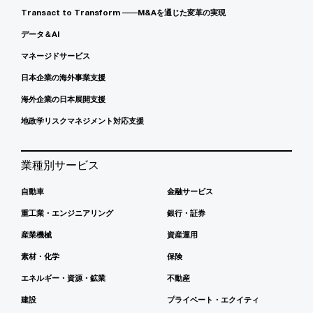
Transact to Transform ――M&Aを通じた変革の実現
データ＆AI
マネージドサービス
日本企業の海外事業支援
海外企業の日本展開支援
地政学リスクマネジメント対応支援
業種別サービス
自動車
金融サービス
重工業・エンジニアリング
銀行・証券
産業機械
資産運用
素材・化学
保険
エネルギー・資源・鉱業
不動産
建設
プライベート・エクイティ