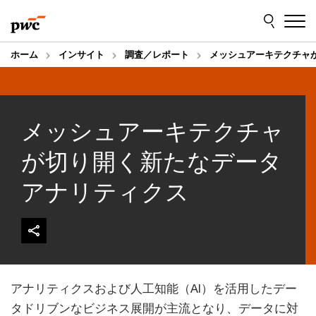
Skip
Skip
to
to
content
footer
ホーム
インサイト
調査／レポート
メッシュアーキテクチャ
メッシュアーキテクチャ
が切り開く新たなデータ
アナリティクス
アナリティクスおよび人工知能（AI）を活用したデー
タドリブンなビジネス展開が主流となり、データに対