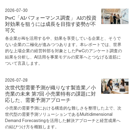
2026-07-30
PwC「AIパフォーマンス調査」 AIの投資
対効果を狙うには成長を目指す姿勢が不
可欠
各企業がAIを活用する中、効果を享受している企業と、そうで
ない企業の二極化が進みつつあります。本レポートでは、世界
的な上場企業の経営幹部を対象としたPwCのアンケート調査の
結果を分析し、AI活用を事業モデルの変革へとつなげる道筋に
ついて言及します。
2026-07-28
次世代型需要予測が織りなす製造業／小
売業の未来 第7回 小売業特有の課題に対
応した、需要予測アプローチ
小売業の需要予測における構造的な難しさを整理した上で、次
世代型の需要予測ソリューションであるMultidimensional
Demand Forecastingを活用した解決アプローチと経営成果へ
の結びつけ方を概観します。