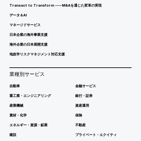
Transact to Transform ――M&Aを通じた変革の実現
データ＆AI
マネージドサービス
日本企業の海外事業支援
海外企業の日本展開支援
地政学リスクマネジメント対応支援
業種別サービス
自動車
金融サービス
重工業・エンジニアリング
銀行・証券
産業機械
資産運用
素材・化学
保険
エネルギー・資源・鉱業
不動産
建設
プライベート・エクイティ