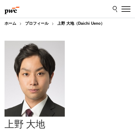
Skip
Skip
to
to
content
footer
ホーム
プロフィール
上野 大地（Daichi Ueno）
上野 大地