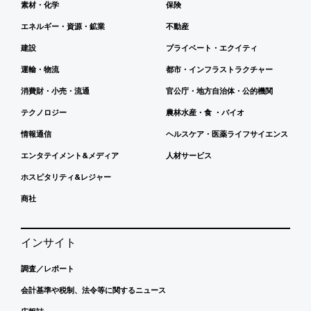
素材・化学
保険
エネルギー・資源・鉱業
不動産
建設
プライベート・エクイティ
運輸・物流
都市・インフラストラクチャー
消費財・小売・流通
官公庁・地方自治体・公的機関
テクノロジー
農林水産・食 ・バイオ
情報通信
ヘルスケア・医薬ライフサイエンス
エンタテイメント&メディア
人材サービス
ホスピタリティ&レジャー
商社
インサイト
調査／レポート
会計基準や税制、法令等に関するニュース