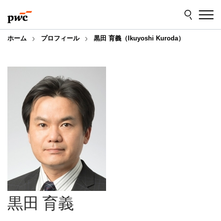
Skip
Skip
to
to
content
footer
ホーム
プロフィール
黒田 育義（Ikuyoshi Kuroda）
黒田 育義