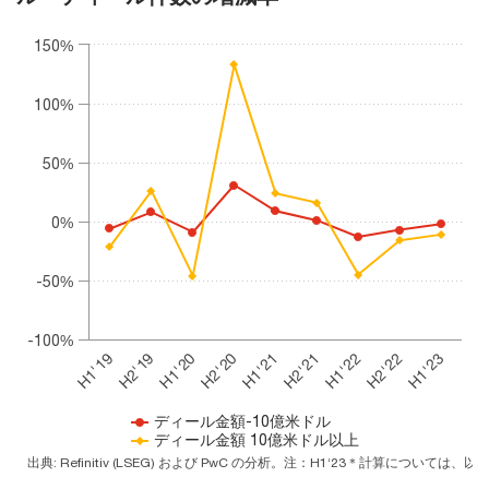
Chart
150%
Line chart with 2 lines.
The chart has 1 X axis displaying categories.
100%
The chart has 1 Y axis displaying values. Range: -100 to 150.
50%
0%
-50%
-100%
H2'21
H1'21
H2'20
H1'20
H2'19
H1'19
H1'23
H2'22
H1'22
ディール金額-10億米ドル
ディール金額 10億米ドル以上
出典: Refinitiv (LSEG) および PwC の分析。注：H1‘23＊計算につ
End of interactive chart.