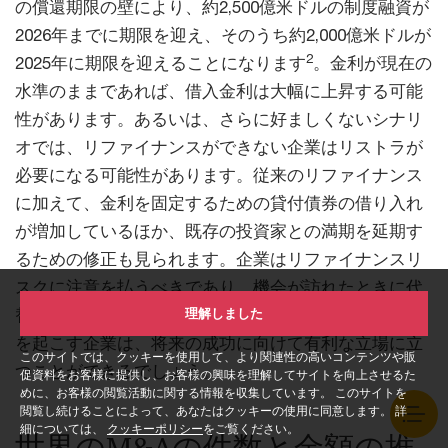
の償還期限の壁により、約2,500億米ドルの制度融資が
2026年までに期限を迎え、そのうち約2,000億米ドルが
2
2025年に期限を迎えることになります
。金利が現在の
水準のままであれば、借入金利は大幅に上昇する可能
性があります。あるいは、さらに好ましくないシナリ
オでは、リファイナンスができない企業はリストラが
必要になる可能性があります。従来のリファイナンス
に加えて、金利を固定するための貸付債券の借り入れ
が増加しているほか、既存の投資家との満期を延期す
るための修正も見られます。企業はリファイナンスリ
スクに注意を払うべきであり、機会が訪れたときに代
理解しました
替できる資金調達ルートを確保するために早期に行動
を起こす企業は、将来の成功に向けて有利な立場に立
このサイトでは、クッキーを使用して、より関連性の高いコンテンツや販
つことができるでしょう。
促資料をお客様に提供し、お客様の興味を理解してサイトを向上させるた
めに、お客様の閲覧活動に関する情報を収集しています。 このサイトを
閲覧し続けることによって、あなたはクッキーの使用に同意します。 詳
細については、
クッキーポリシー
をご覧ください。
世界のM&Aの件数と金額の推