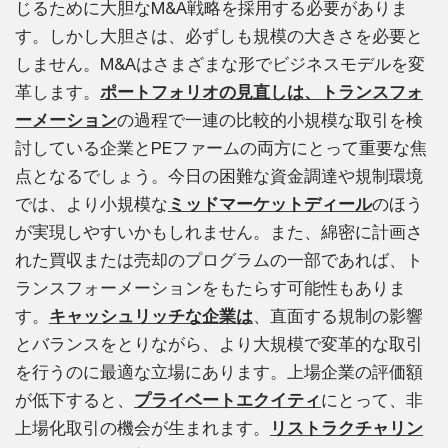
じるために大胆なM&A戦略を採用する必要がありま
す。しかし大胆さは、必ずしも規模の大きさを必要と
しません。M&Aはさまざまな形でビジネスモデルを変
革します。
ポートフォリオの見直しは、トランスフォ
ーメーション
の過程で一連の比較的小規模な取引を検
討している企業とPEファームの両方にとって重要な焦
点となるでしょう。今日の困難な資金調達や規制環境
では、より小規模な
ミッドマーケットディール
のほう
が実現しやすいかもしれません。また、綿密に計画さ
れた買収または売却のプログラムの一部であれば、ト
ランスフォーメーションをもたらす可能性もありま
す。
キャッシュリッチな企業は
、直面する規制の影響
とバランスをとりながら、より大規模で変革的な取引
を行うのに最適な立場にあります。上場企業の評価額
が低下すると、
プライベートエクイティ
にとって、非
上場化取引の機会が生まれます。
リストラクチャリン