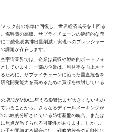
ンデミック前の水準に回復し、世界経済成長を上回る
し、燃料費の高騰、サプライチェーンの継続的な問
特に二酸化炭素排出量削減）実現へのプレッシャー
くの課題が存在します。
航空宇宙業界では、企業は買収や戦略的ポートフォ
うとしています。一部の企業は、利益率を向上させ
するために、サプライチェーンに沿った垂直統合を
、研究開発能力を高めるために買収を検討している
の増加がM&Aに与える影響はまだ大きくないもの
していることから、さらなるディールメーキングが
パの比較的分断されている防衛基盤の統合、または
上に焦点が当てられる可能性があります。しかし、
買い手が関与する場合には、戦略的統合の可能性は