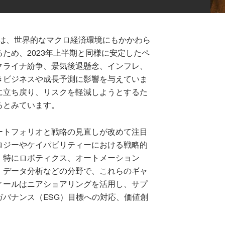
動は、世界的なマクロ経済環境にもかかわら
ため、2023年上半期と同様に安定したペ
クライナ紛争、景気後退懸念、インフレ、
きビジネスや成長予測に影響を与えていま
に立ち戻り、リスクを軽減しようとするた
るとみています。
ートフォリオと戦略の見直しが改めて注目
ロジーやケイパビリティーにおける戦略的
、特にロボティクス、オートメーション
、データ分析などの分野で、これらのギャ
ィールはニアショアリングを活用し、サプ
バナンス（ESG）目標への対応、価値創