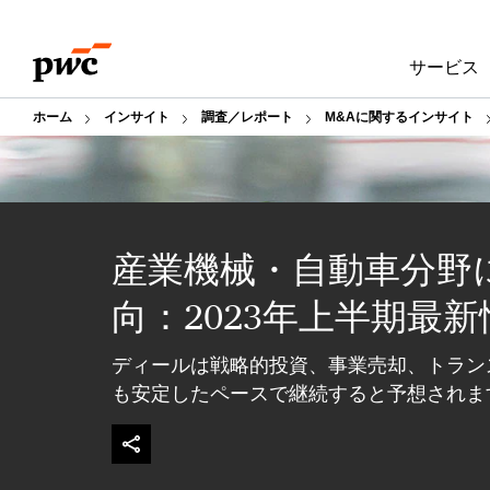
Skip
Skip
to
to
サービス
content
footer
ホーム
インサイト
調査／レポート
M&Aに関するインサイト
産業機械・自動車分野
向：2023年上半期最新
ディールは戦略的投資、事業売却、トランス
も安定したペースで継続すると予想されま