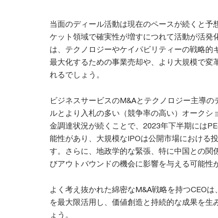
当面のディール活動は現在のペースが続くと予
ケット領域で確実性が増すにつれて活動が活発
は、テクノロジーやケイパビリティーの戦略的
最大化するための事業売却や、より大規模で変革
れるでしょう。
ビジネスサービスのM&Aとテクノロジー主導の
ルとより入札の多い（競争率の高い）オークシ
金調達状況が続くことで、2023年下半期には
能性があり、大規模なIPOは公開市場における
す。さらに、地政学的な緊張、特に中国との関
びアウトバウンドの機会に影響を与える可能性
よく考え抜かれた綿密なM&A戦略を持つCEO
を最大限活用し、価値創造と持続的な成果を生
ょう。