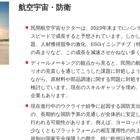
航空宇宙・防衛
民間航空宇宙セクターは、2023年末までにパ
スピードで成長すると予想されています。しか
題、人材獲得競争の激化、ESGイニシアチブ（
の高まりなど、この成長を減速させかねない多
ディールメーキングの観点から見ると、民間の
リオの見直しを通じてこうした課題に対処しよ
ながら、原材料や部品調達に関する問題に対処
検討しています。現在のスキルギャップを埋め
企業もあります。
現在進行中のウクライナ紛争に起因する国防支出
の、長期的な国防予算の見通しが全体的に安定
行われる可能性があります。例えば、ヨーロッ
少なくともプラットフォームの相互運用性の向
規制や国家安全保障上の懸念、特に欧州以外の