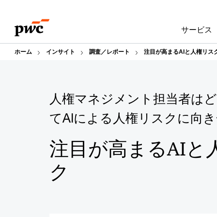
Skip
Skip
to
to
サービス
content
footer
ホーム
インサイト
調査／レポート
注目が高まるAIと人権リス
人権マネジメント担当者は
てAIによる人権リスクに向
注目が高まるAIと
ク