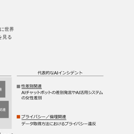
でに世界
を見る