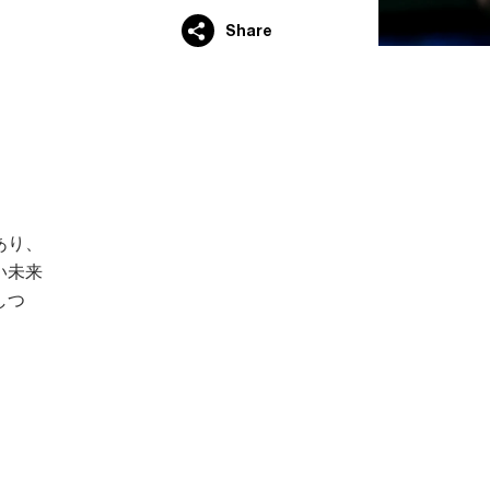
Share
あり、
い未来
しつ