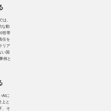
る
では、
的な動
0世帯
責任を
ラリア
ない国
事例と
る
AIに
計上と
下、そ