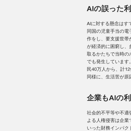
AIの誤った
AIに対する懸念はす
同国の児童手当の電
作をし、要支援世帯か
が経済的に困窮し、
取るかたちで当時の
でも発生しています
民40万人から、計
同様に、生活苦が原
企業もAIの
社会的不平等や不適
よる人権侵害は企業
いった財務インパク