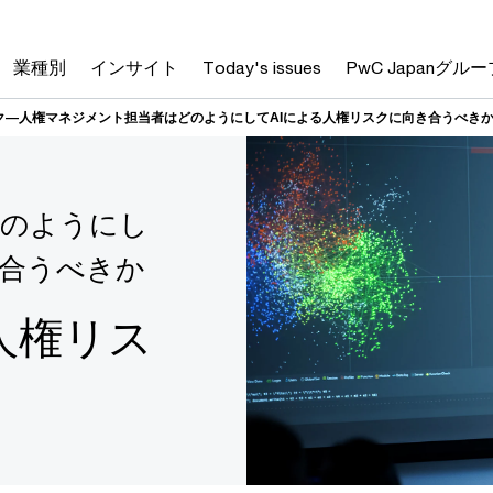
業種別
インサイト
Today's issues
PwC Japanグルー
ク―人権マネジメント担当者はどのようにしてAIによる人権リスクに向き合うべき
どのようにし
き合うべきか
人権リス