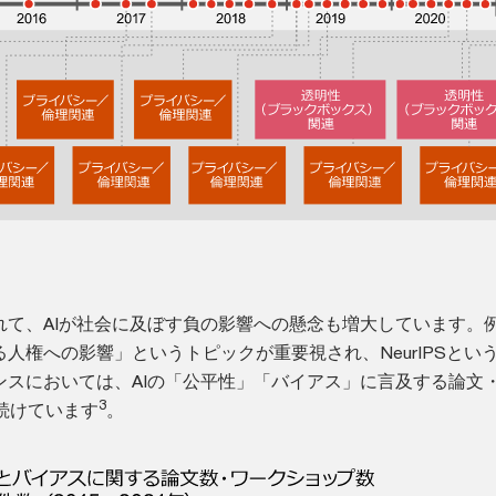
つれて、AIが社会に及ぼす負の影響への懸念も増大しています。
る人権への影響」というトピックが重要視され、NeurIPSとい
レンスにおいては、AIの「公平性」「バイアス」に言及する論文
3
続けています
。