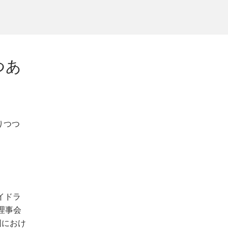
つあ
りつつ
イドラ
理事会
加盟国におけ