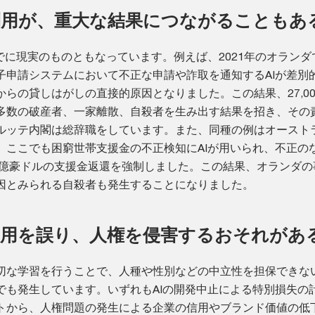
利用が、重大な結果につながることもあ
でに現実のものともなっています。例えば、2021年のオランダ
子申請システムにおいて不正な申請や詐取を通知するAIが差別
らの貸しはがしの直接的原因となりました。この結果、27,00
多数の破産者、一家離散、自殺者を生み出す結果を招き、その
ルッテ内閣は総辞職をしています。また、同種の例はオースト
。ここでも困窮世帯支援金の不正検知にAIが用いられ、不正の
12億豪ドルの支援金返還を強制しました。この結果、オランダの
因とみられる自殺者も発生することになりました。
利用を誤り、人権を侵害するおそれがあ
切な学習を行うことで、人種や性別などの中立性を担保できない
でも発生しています。いずれもAIの開発中止による特別損失の
トから、人権問題の発生による企業の信用やブランド価値の低