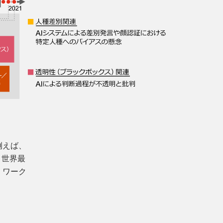
例えば、
う世界最
・ワーク