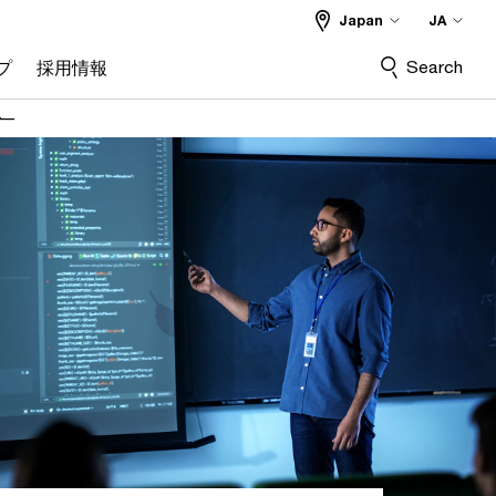
Japan
JA
Search
プ
採用情報
か―