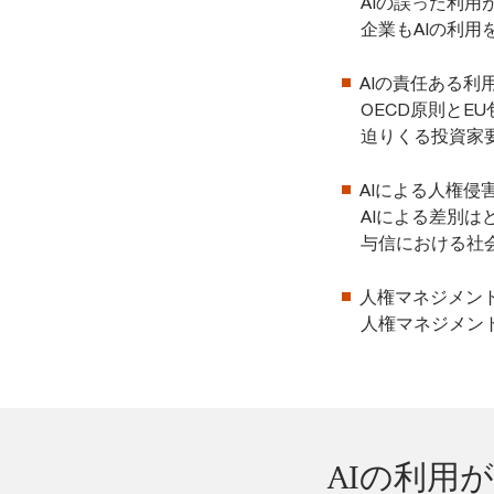
AIの誤った利
企業もAIの利
AIの責任ある利
OECD原則とE
迫りくる投資家
AIによる人権
AIによる差別は
与信における社
人権マネジメン
人権マネジメント
AIの利用