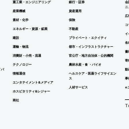
重工業・エンジニアリング
銀行・証券
会
ニ
産業機械
資産運用
広
素材・化学
保険
コ
エネルギー・資源・鉱業
不動産
イ
建設
プライベート・エクイティ
各
運輸・物流
都市・インフラストラクチャー
書
消費財・小売・流通
官公庁・地方自治体・公的機関
寄
テクノロジー
農林水産・食 ・バイオ
イバ
動
情報通信
ヘルスケア・医薬ライフサイエン
ス
事
エンタテイメント&メディア
人材サービス
e
ホスピタリティ&レジャー
商社
T