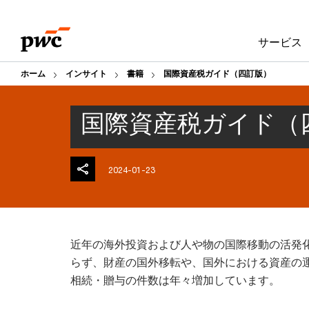
Skip
Skip
to
to
サービス
content
footer
ホーム
インサイト
書籍
国際資産税ガイド（四訂版）
国際資産税ガイド（
2024-01-23
近年の海外投資および人や物の国際移動の活発
らず、財産の国外移転や、国外における資産の
相続・贈与の件数は年々増加しています。