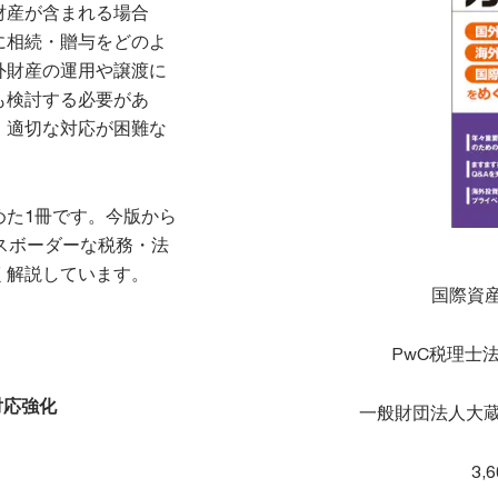
財産が含まれる場合
に相続・贈与をどのよ
外財産の運用や譲渡に
も検討する必要があ
、適切な対応が困難な
めた1冊です。今版から
スボーダーな税務・法
く解説しています。
国際資
PwC税理士
対応強化
一般財団法人大蔵財
3