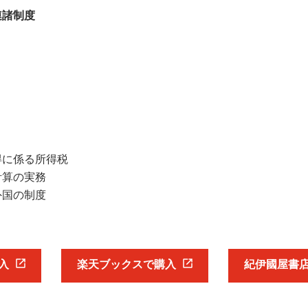
連諸制度
得に係る所得税
計算の実務
外国の制度
入
楽天ブックスで購入
紀伊國屋書