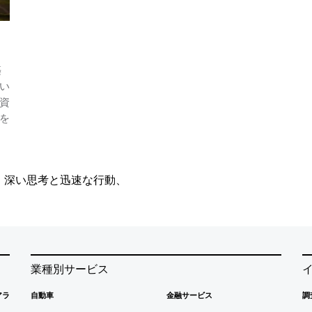
築
い
資
を
、深い思考と迅速な行動、
業種別サービス
アラ
自動車
金融サービス
調