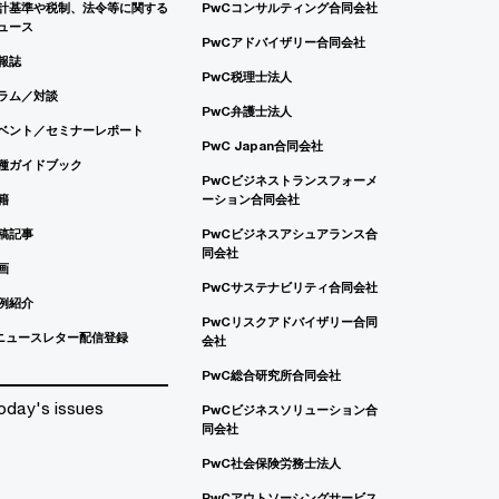
計基準や税制、法令等に関する
PwCコンサルティング合同会社
ュース
PwCアドバイザリー合同会社
報誌
PwC税理士法人
ラム／対談
PwC弁護士法人
ベント／セミナーレポート
PwC Japan合同会社
種ガイドブック
PwCビジネストランスフォーメ
籍
ーション合同会社
稿記事
PwCビジネスアシュアランス合
同会社
画
PwCサステナビリティ合同会社
例紹介
PwCリスクアドバイザリー合同
ニュースレター配信登録
会社
PwC総合研究所合同会社
oday's issues
PwCビジネスソリューション合
同会社
PwC社会保険労務士法人
PwCアウトソーシングサービス