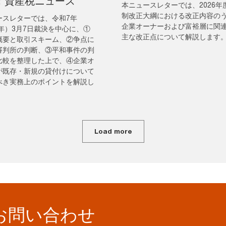
：資産税ニュース
本ニュースレターでは、2026年
制改正大綱における改正内容の
ースレターでは、令和7年
企業オーナーおよび富裕層に関
5年）3月7日裁決を中心に、①
主な改正点について解説します
概要と取引スキーム、②争点に
審判所の判断、③平和事件の判
比較を整理した上で、④企業オ
が既存・新規の貸付けについて
べき実務上のポイントを解説し
Load more
お問い合わせ