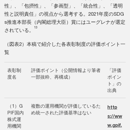
性」、「包摂性」、「参画型」、「統合性」、「透明
性と説明責任」の視点から選考する。2021年度のSDG
s推進本部長（内閣総理大臣）賞にはユーグレナが選定
13
されている。
（図表2）本稿で紹介した各表彰制度の評価ポイント一
覧
表彰制
評価ポイント（公開情報より筆者
「評価
度名
一部抜粋、再構成）
ポイン
ト」の
出典
（1）G
複数の運用機関が評価しているた
http
PIF国内
め統一された評価基準はない
s://ww
株式運
w.gpif.
用機関