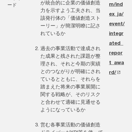
が統合的に企業の価値創造
m/ind
ード
力を示すよう工夫され、当
ex_ja/
該発行体の「価値創造スト
event/
ーリー」が簡潔明瞭に記さ
れているか
integr
ated_
過去の事業活動で達成され
repor
た成果と残された課題が整
t_awa
理され、それと今期の実績
とのつながりが明確にされ
rd/
ているとともに、それらを
踏まえた将来の事業展開に
関する戦略が、そのリスク
と合わせて適確に見通せる
ようになっているか
営む各事業活動の価値創造