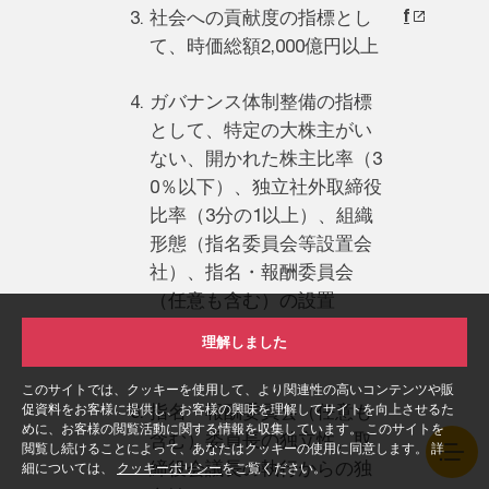
f
社会への貢献度の指標とし
て、時価総額2,000億円以上
ガバナンス体制整備の指標
として、特定の大株主がい
ない、開かれた株主比率（3
0％以下）、独立社外取締役
比率（3分の1以上）、組織
形態（指名委員会等設置会
社）、指名・報酬委員会
（任意も含む）の設置
理解しました
取締役会の多様性
このサイトでは、クッキーを使用して、より関連性の高いコンテンツや販
促資料をお客様に提供し、お客様の興味を理解してサイトを向上させるた
指名・報酬委員会（任意も
めに、お客様の閲覧活動に関する情報を収集しています。 このサイトを
含む）委員長の独立性、取
閲覧し続けることによって、あなたはクッキーの使用に同意します。 詳
締役会議長の執行からの独
細については、
クッキーポリシー
をご覧ください。