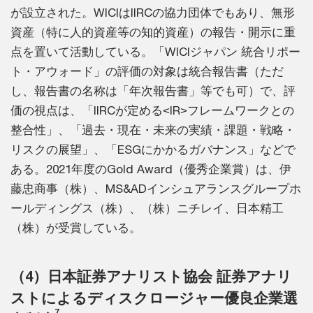
が設立された。WICIはIIRCの協力団体でもあり、無形
資産（特に人的資産等の知的資産）の報告・開示に重
点を置いて活動している。「WICIジャパン 統合リポー
ト・アウォード」の評価の対象は統合報告書（ただ
し、報告書の名称は「年次報告書」等でも可）で、評
価の視点は、「IIRCが定める<IR>フレームワークとの
整合性」、「過去・現在・未来の実績・課題・戦略・
リスクの展望」、「ESGにかかるガバナンス」などで
ある。2021年度のGold Award（優秀企業賞）は、伊
藤忠商事（株）、MS&ADインシュアランスグループホ
ールディングス（株）、（株）ニチレイ、日本精工
（株）が受賞している。
（4）日本証券アナリスト協会 証券アナリ
ストによるディスクロージャー優良企業選
7