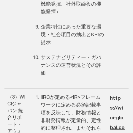
機能発揮、社外取締役の機
能発揮）
企業特性にあった重要な環
境・社会項目の抽出とKPIの
提示
サステナビリティー・ガバ
ナンスの運営状況とその評
価
（3）WI
IIRCが定める<IR>フレーム
http
CIジャ
ワークに定める必須記載事
s://wi
パン 統
項を反映して、財務情報と
合リポ
ci-glo
非財務情報が定量的、定性
ート・
bal.co
的に整理され、またそれら
アウォ