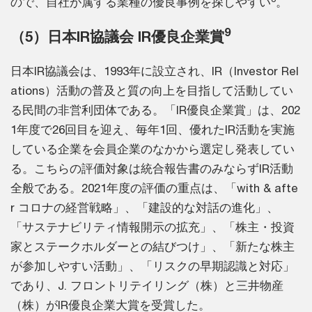
ので、自社が属する業種の優良事例を探しやすい
。
9
（5）日本IR協議会 IR優良企業賞
日本IR協議会は、1993年に設立され、IR（Investor Rel
ations）活動の普及と質の向上を目指して活動してい
る民間の非営利団体である。「IR優良企業賞」は、202
1年度で26回目を迎え、毎年1回、優れたIR活動を実施
している企業を会員企業のなかから選定し発表してい
る。こちらの評価対象は統合報告書のみならずIR活動
全般である。2021年度の評価の重点は、「with & afte
r コロナの経営戦略」、「建設的な対話の進化」、
「サステナビリティ情報開示の拡充」、「株主・投資
家とステークホルダーとの結びつけ」、「新たな株主
が参加しやすい活動」、「リスクの早期認識と対応」
であり、J. フロントリテイリング（株）と三井物産
（株）がIR優良企業大賞を受賞した。