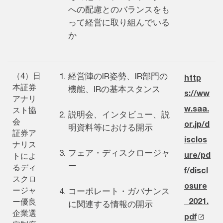
への配慮とのバランスをも
って経営に取り組んでいる
か
（4）日
経営陣のIR姿勢、IR部門の
http
本証券
機能、IRの基本スタンス
s://ww
アナリ
w.saa.
スト協
説明会、インタビュー、説
会
or.jp/d
明資料等における開示
証券ア
isclos
ナリス
フェア・ディスクロージャ
ure/pd
トによ
ー
るディ
f/discl
スクロ
osure
ージャ
コーポレート・ガバナンス
_2021.
ー優良
に関連する情報の開示
企業選
pdf