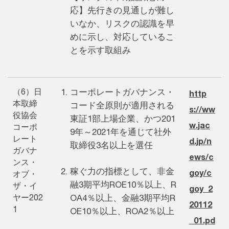
応】先行きの見通しが難し
いなか、リスクの認識を早
めに示し、対応しているこ
とを示す取組み
（6）日
コーポレートガバナンス・
http
本取締
コード全原則が適用される
s://ww
役協会
東証1部上場企業、かつ201
w.jac
コーポ
9年～2021年を通じて社外
レート
d.jp/n
取締役3名以上を選任
ガバナ
ews/c
ンス・
稼ぐ力の指標として、非金
goy/c
オブ・
融3期平均ROE10％以上、R
ザ・イ
goy_2
ヤー202
OA4％以上、金融3期平均R
20112
1
OE10％以上、ROA2％以上
_01.pd