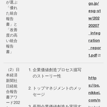
が選ぶ
go.jp/
「優れ
esg-st
た統合
w/202
報告
書」と
20207
「改善
_integ
度の高
ration
い統合
報告
_repor
書」
t.pdf
（2）日
企業価値創造プロセス描写
本経済
のストーリー性
http
新聞社
s://ps.
日経統
トップマネジメントのメッ
合報告
nikkei.
セージ
書アワ
com/n
ード202
長期企業価値創造を実現す