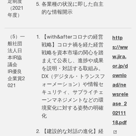
定制度
各業種の状況に即した自主
（2021
的な情報開示
年度）
（5）一
【with&afterコロナの経営
http
般社団
戦略】コロナ禍を経た経営
s://ww
法人日
戦略を資本市場の関心を踏
w.jira.
本IR協
まえて公表し、進捗や成果
議会
or.jp/d
を説明・対話する取組み。
IR優良
ownlo
DX（デジタル・トランスフ
企業賞2
ォーメーション）や情報セ
ad/ne
021
キュリティ、サプライチェ
wsrele
ーンマネジメントなどの環
ase_2
境変化に対する姿勢の明確
02111
化
18.pdf
【建設的な対話の進化】経