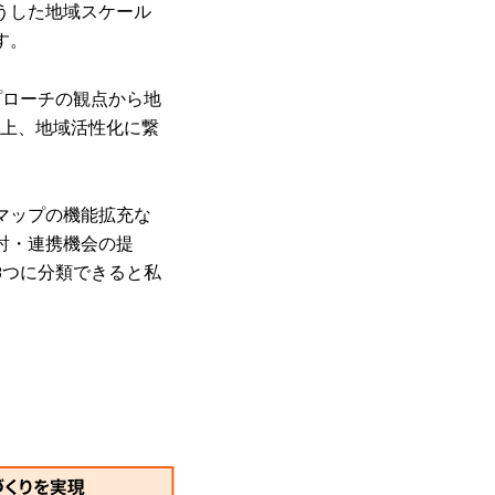
うした地域スケール
す。
プローチの観点から地
向上、地域活性化に繋
マップの機能拡充な
討・連携機会の提
3つに分類できると私