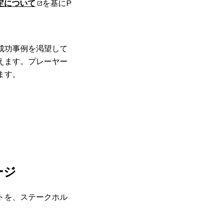
定について
を基にP
成功事例を渇望して
えます。プレーヤー
ます。
ージ
トを、ステークホル