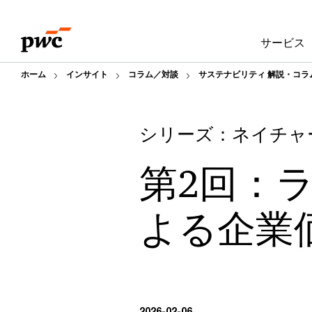
Skip
Skip
to
to
サービス
content
footer
ホーム
インサイト
コラム／対談
サステナビリティ 解説・コラ
シリーズ：ネイチャ
第2回：
よる企業
2026-02-06