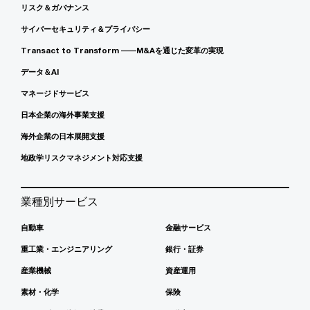
リスク＆ガバナンス
サイバーセキュリティ＆プライバシー
Transact to Transform ――M&Aを通じた変革の実現
データ＆AI
マネージドサービス
日本企業の海外事業支援
海外企業の日本展開支援
地政学リスクマネジメント対応支援
業種別サービス
自動車
金融サービス
重工業・エンジニアリング
銀行・証券
産業機械
資産運用
素材・化学
保険