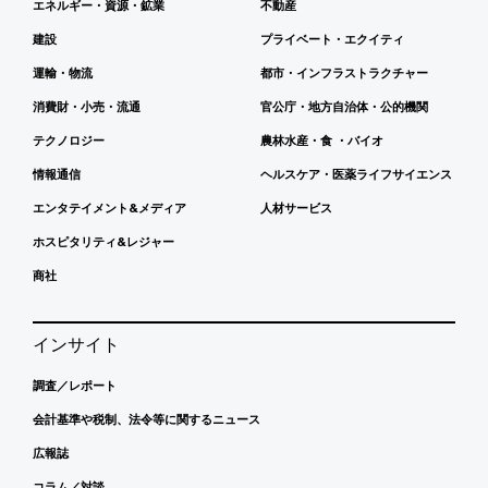
エネルギー・資源・鉱業
不動産
建設
プライベート・エクイティ
運輸・物流
都市・インフラストラクチャー
消費財・小売・流通
官公庁・地方自治体・公的機関
テクノロジー
農林水産・食 ・バイオ
情報通信
ヘルスケア・医薬ライフサイエンス
エンタテイメント&メディア
人材サービス
ホスピタリティ&レジャー
商社
インサイト
調査／レポート
会計基準や税制、法令等に関するニュース
広報誌
コラム／対談