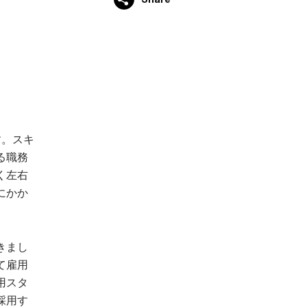
す。スキ
る職務
く左右
にかか
きまし
て雇用
用スタ
採用す