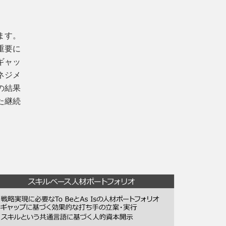
ます。
重要に
ギャッ
ネジメ
の結果
た継続