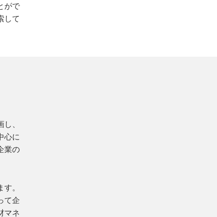
とがで
索して
画し、
中心に
企業の
ます。
って企
材マネ