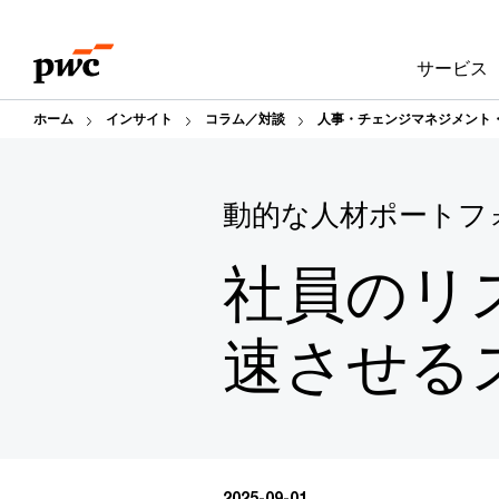
Skip
Skip
to
to
サービス
content
footer
ホーム
インサイト
コラム／対談
人事・チェンジマネジメント
動的な人材ポートフ
社員のリ
速させる
2025-09-01