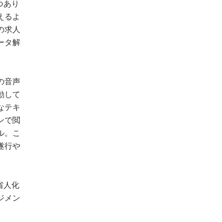
つあり
えるよ
の求人
ータ解
の音声
動して
なテキ
ンで閲
ル。こ
遂行や
。
省人化
ジメン