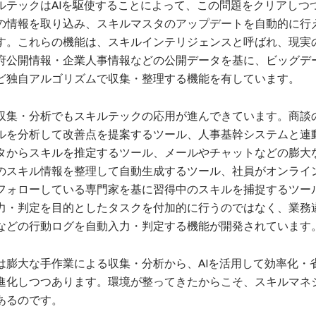
ルテックはAIを駆使することによって、この問題をクリアしつ
の情報を取り込み、スキルマスタのアップデートを自動的に行
す。これらの機能は、スキルインテリジェンスと呼ばれ、現実
府公開情報・企業人事情報などの公開データを基に、ビッグデ
ど独自アルゴリズムで収集・整理する機能を有しています。
収集・分析でもスキルテックの応用が進んできています。商談
ルを分析して改善点を提案するツール、人事基幹システムと連
タからスキルを推定するツール、メールやチャットなどの膨大
のスキル情報を整理して自動生成するツール、社員がオンライ
フォローしている専門家を基に習得中のスキルを捕捉するツー
力・判定を目的としたタスクを付加的に行うのではなく、業務
などの行動ログを自動入力・判定する機能が開発されています
は膨大な手作業による収集・分析から、AIを活用して効率化・
進化しつつあります。環境が整ってきたからこそ、スキルマネ
あるのです。