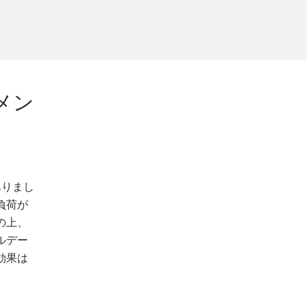
メン
ありまし
負荷が
の上、
ルデー
効果は