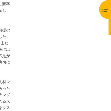
た新卒
産し、
前提の
した。
りませ
表に出
不足が
適切に
人材マ
あった
チング
れるス
をタス