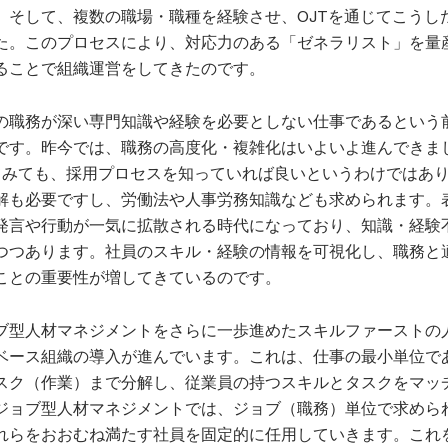
。そして、複数の職場・職種を経験させ、OJTを通じてこうし
た。このプロセスにより、対応力のある「ゼネラリスト」を量
ることで組織運営をしてきたのです。
の職務が深い専門知識や経験を必要としない仕事であるという
です。昨今では、職務の高度化・複雑化はいよいよ進んできま
てみても、採用プロセスを知っていれば良いというわけではあ
解も必要ですし、労働法や人事労務知識なども求められます。
発言や行動が一気に拡散される時代になっており、知識・経験
つつあります。社員のスキル・経験の情報を可視化し、職務と
ことの重要性が増してきているのです。
ブ型人材マネジメントをさらに一歩進めたスキルファーストの
ベース組織の導入が進んでいます。これは、仕事の最小単位で
スク（作業）まで分解し、従業員の持つスキルとタスクをマッ
ジョブ型人材マネジメントでは、ジョブ（職務）単位で求めら
れらをおおむね満たす社員を固定的に任用していきます。これ