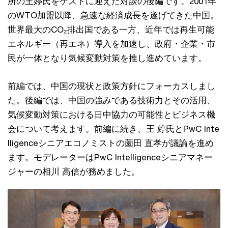
所の王婷氏をゲストに迎えた対談の後編です。2001年
のWTO加盟以降、急速な経済成長を遂げてきた中国。
世界最大のCO₂排出国である一方、近年では再生可能
エネルギー（再エネ）導入を加速し、政府・企業・市
民が一体となり気候変動対策を推し進めています。
前編では、中国の現状と政策方針にフォーカスしまし
た。後編では、中国の強みである技術力とその活用、
気候変動対策における日中協力の可能性とビジネス機
会について考えます。前編に続き、王 婷氏とPwC Inte
lligenceシニアエコノミストの薗田 直孝が議論を進め
ます。モデレーターはPwC Intelligenceシニアマネー
ジャーの相川 高信が務めました。