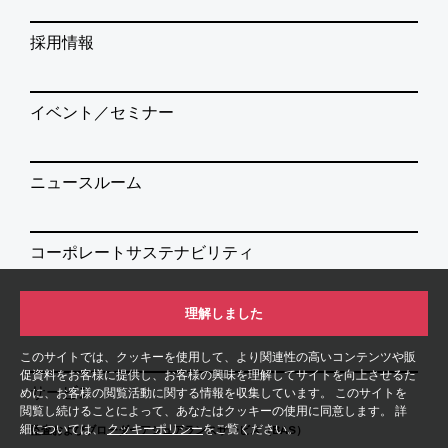
採用情報
イベント／セミナー
ニュースルーム
コーポレートサステナビリティ
理解しました
情報提供ホットライン
このサイトでは、クッキーを使用して、より関連性の高いコンテンツや販
促資料をお客様に提供し、お客様の興味を理解してサイトを向上させるた
サービス
めに、お客様の閲覧活動に関する情報を収集しています。 このサイトを
閲覧し続けることによって、あなたはクッキーの使用に同意します。 詳
細については、
クッキーポリシー
をご覧ください。
監査およびブローダーアシュアランスサービス（BAS）