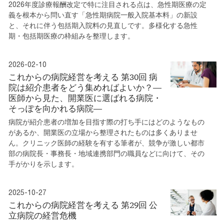
2026年度診療報酬改定で特に注目される点は、急性期医療の定
義を根本から問い直す「急性期病院一般入院基本料」の新設
と、それに伴う包括期入院料の見直しです。多様化する急性
期・包括期医療の枠組みを整理します。
2026-02-10
これからの病院経営を考える 第30回 病
院は紹介患者をどう集めればよいか？―
医師から見た、開業医に選ばれる病院・
そっぽを向かれる病院―
病院が紹介患者の増加を目指す際の打ち手にはどのようなもの
があるか、開業医の立場から整理されたものは多くありませ
ん。クリニック医師の経験を有する筆者が、競争が激しい都市
部の病院長・事務長・地域連携部門の職員などに向けて、その
手がかりを示します。
2025-10-27
これからの病院経営を考える 第29回 公
立病院の経営危機