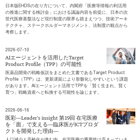
日本版EHDSの在り方について、内閣府「医療等情報の利活用
の推進に関する検討会」における議論内容を前提に、日本の次
世代医療基盤法など現行制度の限界も踏まえつつ、技術アーキ
テクチャ、ステークホルダーマネジメント、法制度の観点から
考察します。
2026-07-10
AIエージェントを活用したTarget
Product Profile（TPP）の可能性
医薬品開発の戦略仮説をまとめた文書であるTarget Product
Profile（TPP）は、更新遅延により形骸化しやすいという課題
があります。AIエージェント活用でTPPを「賢く生まれ、賢く
育つ」戦略資産へと転換する可能性を論じます。
2026-06-16
医彩―Leader's insight 第19回 在宅医療
を「面」で支える―臨床医がICTプロダ
クトを開発した理由―
人口減少と高齢化が進む中、在宅医療の重要性は高まっていま