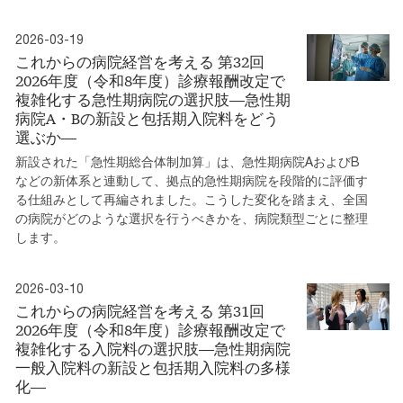
2026-03-19
これからの病院経営を考える 第32回
2026年度（令和8年度）診療報酬改定で
複雑化する急性期病院の選択肢―急性期
病院A・Bの新設と包括期入院料をどう
選ぶか―
新設された「急性期総合体制加算」は、急性期病院AおよびB
などの新体系と連動して、拠点的急性期病院を段階的に評価す
る仕組みとして再編されました。こうした変化を踏まえ、全国
の病院がどのような選択を行うべきかを、病院類型ごとに整理
します。
2026-03-10
これからの病院経営を考える 第31回
2026年度（令和8年度）診療報酬改定で
複雑化する入院料の選択肢―急性期病院
一般入院料の新設と包括期入院料の多様
化―