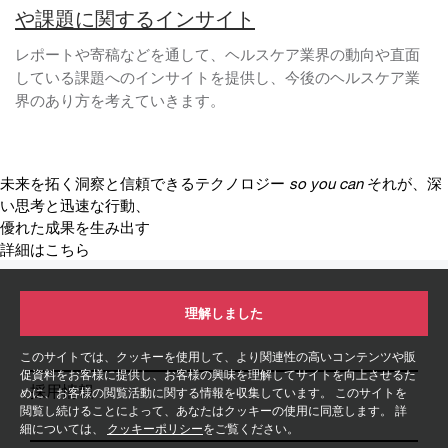
や課題に関するインサイト
レポートや寄稿などを通して、ヘルスケア業界の動向や直面
している課題へのインサイトを提供し、今後のヘルスケア業
界のあり方を考えていきます。
未来を拓く洞察と信頼できるテクノロジー
so you can
それが、深
い思考と迅速な行動、
優れた成果を生み出す
詳細はこちら
理解しました
お問い合わせ
このサイトでは、クッキーを使用して、より関連性の高いコンテンツや販
促資料をお客様に提供し、お客様の興味を理解してサイトを向上させるた
採用情報
めに、お客様の閲覧活動に関する情報を収集しています。 このサイトを
閲覧し続けることによって、あなたはクッキーの使用に同意します。 詳
細については、
クッキーポリシー
をご覧ください。