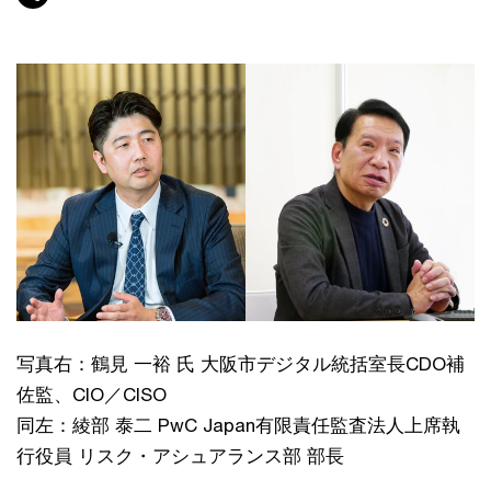
写真右：鶴見 一裕 氏 大阪市デジタル統括室長CDO補
佐監、CIO／CISO
同左：綾部 泰二 PwC Japan有限責任監査法人上席執
行役員 リスク・アシュアランス部 部長