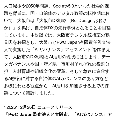
人口減少や2050年問題、Society5.0といった社会的課
題を背景に、国・自治体のデジタル政策の転換期にお
いて、大阪市は「大阪市DX戦略（Re-Design おおさ
か）」を掲げ、自治体DXの先行事例となることを目指
しています。本対談では、大阪市デジタル統括室の鶴
見氏をお招きし、大阪市とPwC Japan有限責任監査法
*
人で実施した「AIガバナンス」アセスメント
を踏まえ
て、大阪市のDX戦略とAI活用の現状にはじまり、デー
タガバナンスや国・府／県・市町村それぞれの役割分
担、人材育成や組織文化の変革、そして急速に進化す
るAI技術に対する自治体のAIガバナンスのあり方など
多岐にわたる観点から、AI活用を加速させる上での課
題について議論しました。
* 2026年2月26日 ニュースリリース
「
PwC Japan監査法人と大阪市、「AIガバナンス」ア