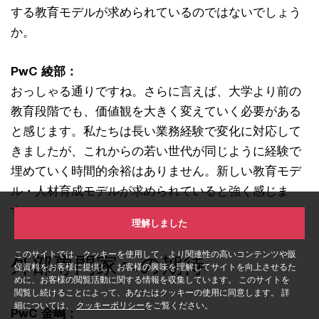
する教育モデルが求められているのではないでしょう
か。
PwC 綾部：
おっしゃる通りですね。さらに言えば、大学より前の
教育段階でも、価値観を大きく変えていく必要がある
と感じます。私たちは長い業務経験で変化に対応して
きましたが、これからの若い世代が同じように経験で
埋めていく時間的余裕はありません。新しい教育モデ
ル・人材育成モデルが求められていると強く感じま
す。
理解しました
このサイトでは、クッキーを使用して、より関連性の高いコンテンツや販
外部専門家への期待
促資料をお客様に提供し、お客様の興味を理解してサイトを向上させるた
めに、お客様の閲覧活動に関する情報を収集しています。 このサイトを
閲覧し続けることによって、あなたはクッキーの使用に同意します。 詳
細については、
クッキーポリシー
をご覧ください。
PwC 金嶋：