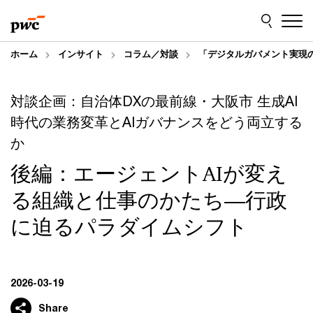
Skip
Skip
to
to
content
footer
ホーム
インサイト
コラム／対談
「デジタルガバメント実現
対談企画：自治体DXの最前線・大阪市 生成AI
時代の業務変革とAIガバナンスをどう両立する
か
後編：エージェントAIが変え
る組織と仕事のかたち―行政
に迫るパラダイムシフト
2026-03-19
Share