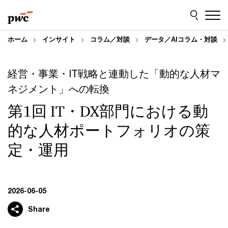
Skip
Skip
to
to
content
footer
ホーム
インサイト
コラム／対談
データ／AIコラム・対談
経営・事業・IT戦略と連動した「動的な人材マ
ネジメント」への転換
第1回 IT・DX部門における動
的な人材ポートフォリオの策
定・運用
2026-06-05
Share