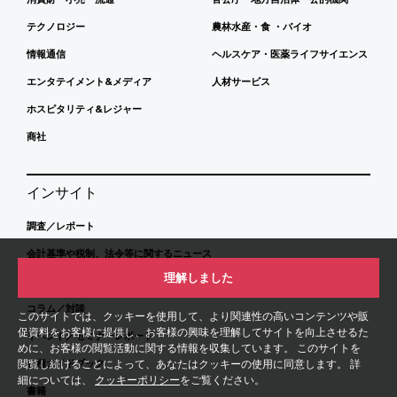
テクノロジー
農林水産・食 ・バイオ
情報通信
ヘルスケア・医薬ライフサイエンス
エンタテイメント&メディア
人材サービス
ホスピタリティ&レジャー
商社
インサイト
調査／レポート
会計基準や税制、法令等に関するニュース
理解しました
広報誌
コラム／対談
このサイトでは、クッキーを使用して、より関連性の高いコンテンツや販
促資料をお客様に提供し、お客様の興味を理解してサイトを向上させるた
イベント／セミナーレポート
めに、お客様の閲覧活動に関する情報を収集しています。 このサイトを
閲覧し続けることによって、あなたはクッキーの使用に同意します。 詳
各種ガイドブック
細については、
クッキーポリシー
をご覧ください。
書籍