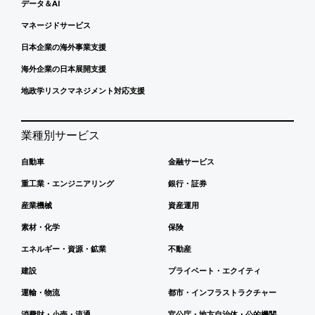
データ＆AI
マネージドサービス
日本企業の海外事業支援
海外企業の日本展開支援
地政学リスクマネジメント対応支援
業種別サービス
自動車
金融サービス
重工業・エンジニアリング
銀行・証券
産業機械
資産運用
素材・化学
保険
エネルギー・資源・鉱業
不動産
建設
プライベート・エクイティ
運輸・物流
都市・インフラストラクチャー
消費財・小売・流通
官公庁・地方自治体・公的機関