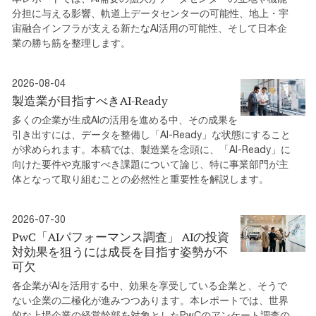
分担に与える影響、軌道上データセンターの可能性、地上・宇
宙融合インフラが支える新たなAI活用の可能性、そして日本企
業の勝ち筋を整理します。
2026-08-04
製造業が目指すべきAI-Ready
多くの企業が生成AIの活用を進める中、その成果を
引き出すには、データを整備し「AI-Ready」な状態にすること
が求められます。本稿では、製造業を念頭に、「AI-Ready」に
向けた要件や克服すべき課題について論じ、特に事業部門が主
体となって取り組むことの必然性と重要性を解説します。
2026-07-30
PwC「AIパフォーマンス調査」 AIの投資
対効果を狙うには成長を目指す姿勢が不
可欠
各企業がAIを活用する中、効果を享受している企業と、そうで
ない企業の二極化が進みつつあります。本レポートでは、世界
的な上場企業の経営幹部を対象としたPwCのアンケート調査の