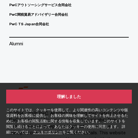
PwCアウトソーシングサービス合同会社
PwC関税貿易アドバイザリー合同会社
PwC TS Japan合同会社
Alumni
理解しました
このサイトでは、クッキーを使用して、より関連性の高いコンテンツや販
© 2004 - 2026 PwC. All rights reserved. PwC refers to the
促資料をお客様に提供し、お客様の興味を理解してサイトを向上させるた
PwC network and/or one or more of its member firms,
めに、お客様の閲覧活動に関する情報を収集しています。 このサイトを
each of which is a separate legal entity. Please see
閲覧し続けることによって、あなたはクッキーの使用に同意します。 詳
細については、
クッキーポリシー
をご覧ください。
www.pwc.com/structure for further details. This website