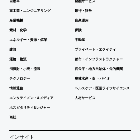
自動車
金融サービス
重工業・エンジニアリング
銀行・証券
産業機械
資産運用
素材・化学
保険
エネルギー・資源・鉱業
不動産
建設
プライベート・エクイティ
運輸・物流
都市・インフラストラクチャー
消費財・小売・流通
官公庁・地方自治体・公的機関
テクノロジー
農林水産・食 ・バイオ
情報通信
ヘルスケア・医薬ライフサイエンス
エンタテイメント&メディア
人材サービス
ホスピタリティ&レジャー
商社
インサイト