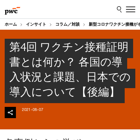
Skip
Skip
to
to
content
footer
ホーム
インサイト
コラム／対談
新型コロナワクチン接種が
第4回 ワクチン接種証明
書とは何か？ 各国の導
入状況と課題、日本での
導入について【後編】
2021-08-07