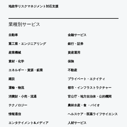
地政学リスクマネジメント対応支援
業種別サービス
自動車
金融サービス
重工業・エンジニアリング
銀行・証券
産業機械
資産運用
素材・化学
保険
エネルギー・資源・鉱業
不動産
建設
プライベート・エクイティ
運輸・物流
都市・インフラストラクチャー
消費財・小売・流通
官公庁・地方自治体・公的機関
テクノロジー
農林水産・食 ・バイオ
情報通信
ヘルスケア・医薬ライフサイエンス
エンタテイメント&メディア
人材サービス