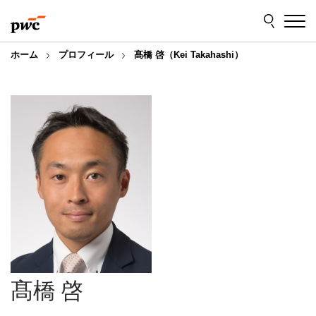
Skip
Skip
to
to
content
footer
ホーム
プロフィール
髙橋 啓（Kei Takahashi）
髙橋 啓