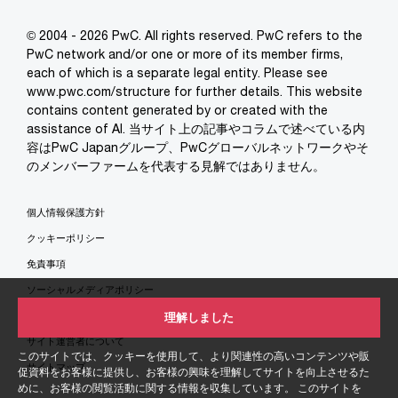
© 2004 - 2026 PwC. All rights reserved. PwC refers to the
PwC network and/or one or more of its member firms,
each of which is a separate legal entity. Please see
www.pwc.com/structure for further details. This website
contains content generated by or created with the
assistance of AI. 当サイト上の記事やコラムで述べている内
容はPwC Japanグループ、PwCグローバルネットワークやそ
のメンバーファームを代表する見解ではありません。
個人情報保護方針
クッキーポリシー
免責事項
ソーシャルメディアポリシー
特定商取引法に基づく表示
理解しました
サイト運営者について
このサイトでは、クッキーを使用して、より関連性の高いコンテンツや販
サイトマップ
促資料をお客様に提供し、お客様の興味を理解してサイトを向上させるた
めに、お客様の閲覧活動に関する情報を収集しています。 このサイトを