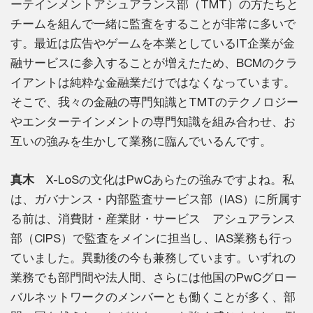
ーテインメントアシュアランス部（TMT）の方たちと
チームを組んで一緒に監査をすることが非常に多いで
す。最近は広告やゲームを本業としているIT企業が金
融サービスに参入することが増えたため、BCMのクラ
イアントは純粋な金融業だけではなくなっています。
そこで、我々の金融の専門知識とTMTのテクノロジー
やエンターテインメントの専門知識を組み合わせ、お
互いの強みを生かして業務に臨んでいるんです。
真木
X-LoSの文化はPwCあらたの強みですよね。私
は、ガバナンス・内部監査サービス部（IAS）に所属す
る前は、消費財・産業財・サービス アシュアランス
部（CIPS）で監査をメインに担当し、IAS業務も行っ
ていました。異動後の今も兼務しています。いずれの
業務でも部門間や法人間、さらには他国のPwCグロー
バルネットワークのメンバーとも働くことが多く、部