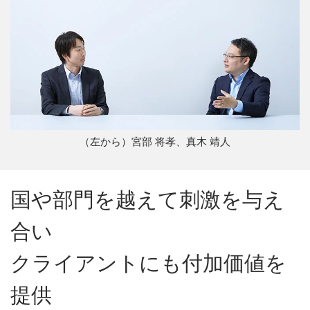
（左から）宮部 将孝、真木 靖人
国や部門を越えて刺激を与え
合い
クライアントにも付加価値を
提供