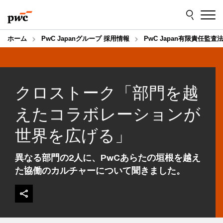
Skip
Skip
to
to
content
footer
ホーム
PwC Japanグループ 採用情報
PwC Japan有限責任監査
クロストーク「部門を越
えたコラボレーションが
世界を広げる」
異なる部門の2人に、PwCあらたの垣根を越え
た協働のカルチャーについて聞きました。