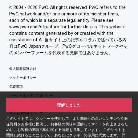
© 2004 - 2026 PwC. All rights reserved. PwC refers to the
PwC network and/or one or more of its member firms,
each of which is a separate legal entity. Please see
www.pwc.com/structure for further details. This website
contains content generated by or created with the
assistance of AI. 当サイト上の記事やコラムで述べている内
容はPwC Japanグループ、PwCグローバルネットワークやそ
のメンバーファームを代表する見解ではありません。
個人情報保護方針
クッキーポリシー
免責事項
ソーシャルメディアポリシー
特定商取引法に基づく表示
理解しました
サイト運営者について
このサイトでは、クッキーを使用して、より関連性の高いコンテンツや販
サイトマップ
促資料をお客様に提供し、お客様の興味を理解してサイトを向上させるた
めに、お客様の閲覧活動に関する情報を収集しています。 このサイトを
閲覧し続けることによって、あなたはクッキーの使用に同意します。 詳