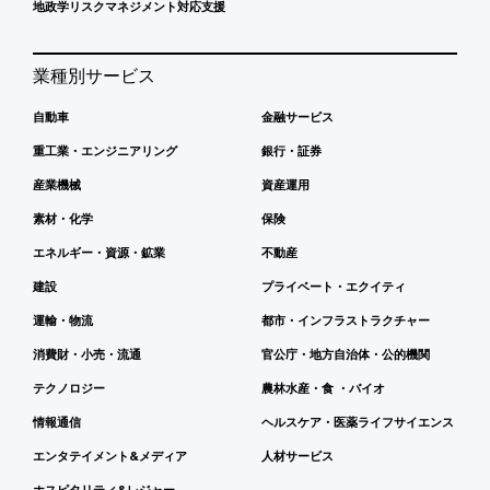
地政学リスクマネジメント対応支援
業種別サービス
自動車
金融サービス
重工業・エンジニアリング
銀行・証券
産業機械
資産運用
素材・化学
保険
エネルギー・資源・鉱業
不動産
建設
プライベート・エクイティ
運輸・物流
都市・インフラストラクチャー
消費財・小売・流通
官公庁・地方自治体・公的機関
テクノロジー
農林水産・食 ・バイオ
情報通信
ヘルスケア・医薬ライフサイエンス
エンタテイメント&メディア
人材サービス
ホスピタリティ&レジャー