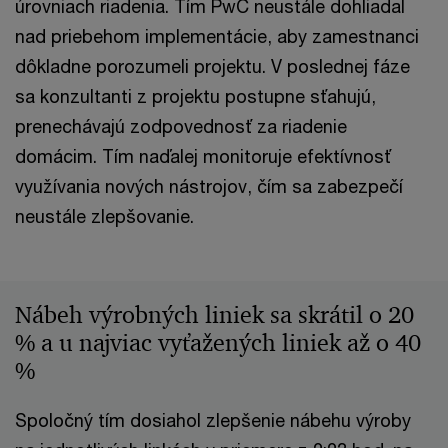
úrovniach riadenia. Tím PwC neustále dohliadal
nad priebehom implementácie, aby zamestnanci
dôkladne porozumeli projektu. V poslednej fáze
sa konzultanti z projektu postupne sťahujú,
prenechávajú zodpovednosť za riadenie
domácim. Tím naďalej monitoruje efektívnosť
využívania nových nástrojov, čím sa zabezpečí
neustále zlepšovanie.
Nábeh výrobných liniek sa skrátil o 20
% a u najviac vyťažených liniek až o 40
%
Spoločný tím dosiahol zlepšenie nábehu výroby