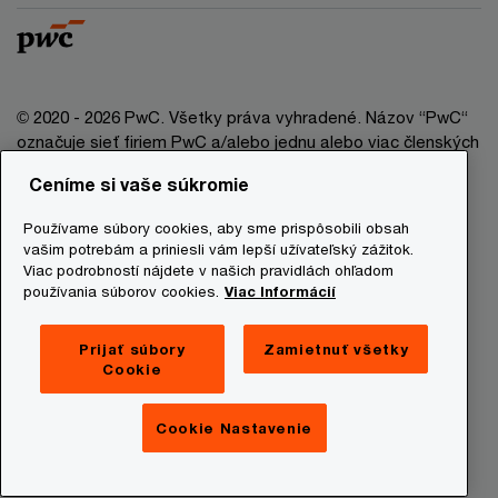
© 2020 - 2026 PwC. Všetky práva vyhradené. Názov “PwC“
označuje sieť firiem PwC a/alebo jednu alebo viac členských
firiem, ktoré sú samostatným právnym subjektom. Bližšie
Ceníme si vaše súkromie
informácie nájdete na stránke www.pwc.com/structure.
Používame súbory cookies, aby sme prispôsobili obsah
Právna doložka
vašim potrebám a priniesli vám lepší užívateľský zážitok.
Viac podrobností nájdete v našich pravidlách ohľadom
Ochrana osobných údajov
používania súborov cookies.
Viac Informácií
Informácie o cookies
Prevádzkovatelia stránky
Prijať súbory
Zamietnuť všetky
Cookie
Mapa stránky
Newsletter
Cookie Nastavenie
Digital Services Act Transparency