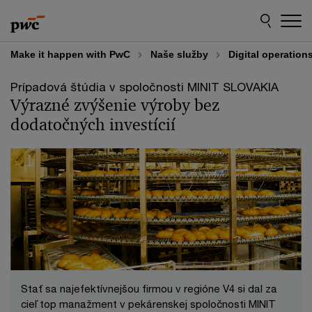
Skip
Skip
to
to
content
footer
Make it happen with PwC
Naše služby
Digital operation
Prípadová štúdia v spoločnosti MINIT SLOVAKIA
Výrazné zvýšenie výroby bez
dodatočných investícií
Stať sa najefektívnejšou firmou v regióne V4 si dal za
cieľ top manažment v pekárenskej spoločnosti MINIT