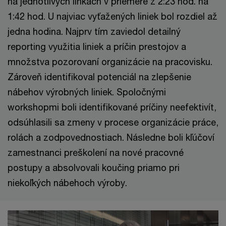
na jednotlivých linkách v priemere z 2:23 hod. na
1:42 hod. U najviac vyťažených liniek bol rozdiel až
jedna hodina. Najprv tím zaviedol detailný
reporting využitia liniek a príčin prestojov a
množstva pozorovaní organizácie na pracovisku.
Zároveň identifikoval potenciál na zlepšenie
nábehov výrobných liniek. Spoločnými
workshopmi boli identifikované príčiny neefektivít,
odsúhlasili sa zmeny v procese organizácie práce,
rolách a zodpovednostiach. Následne boli kľúčoví
zamestnanci preškolení na nové pracovné
postupy a absolvovali koučing priamo pri
niekoľkých nábehoch výroby.