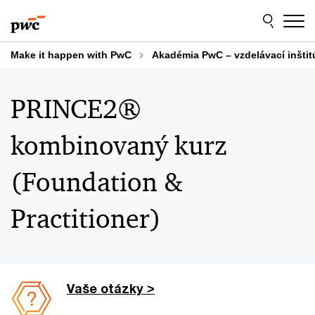
Skip
Skip
to
to
content
footer
Make it happen with PwC
Akadémia PwC – vzdelávací inštit
PRINCE2®
kombinovaný kurz
(Foundation &
Practitioner)
Vaše otázky >