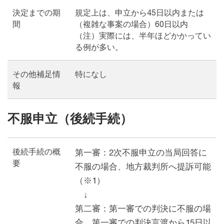
決定までの期
規定上は、申立から45日以内または
間
（複雑な事案の場合）60日以内
（注）実際には、半年ほどかかってい
る例が多い。
その他補足情
特になし
報
不服申立（後続手続）
後続手続の概
第一審：2次不服申立の当局回答に
要
不服の場合、地方裁判所へ提訴可能
（※1）
↓
第二審：第一審での判決に不服の場
合、第一審での判決言渡から15日以