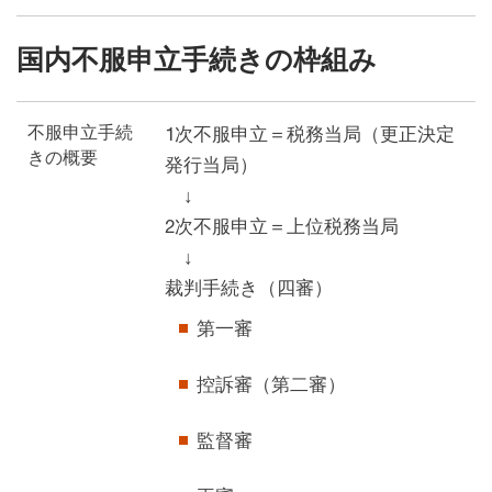
国内不服申立手続きの枠組み
不服申立手続
1次不服申立＝税務当局（更正決定
きの概要
発行当局）
↓
2次不服申立＝上位税務当局
↓
裁判手続き（四審）
第一審
控訴審（第二審）
監督審