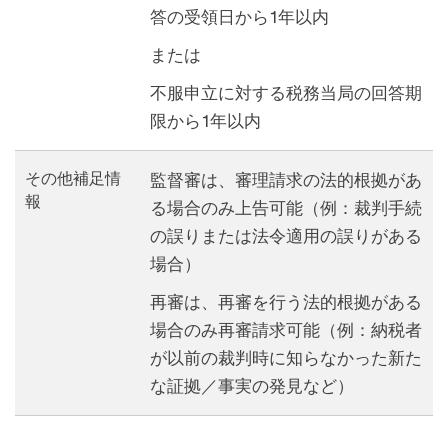
答の
受領日から1年以内
または
不服申立に対する税務当局の回答期
限から1年以内
その他補足情
監督審は、審理請求の法的根拠があ
報
る場合のみ上告可能（例：裁判手続
の誤りまたは法令適用の誤りがある
場合）
再審は、再審を行う法的根拠がある
場合のみ再審請求可能（例：納税者
が以前の裁判時に知らなかった新た
な証拠／事実の発見など）