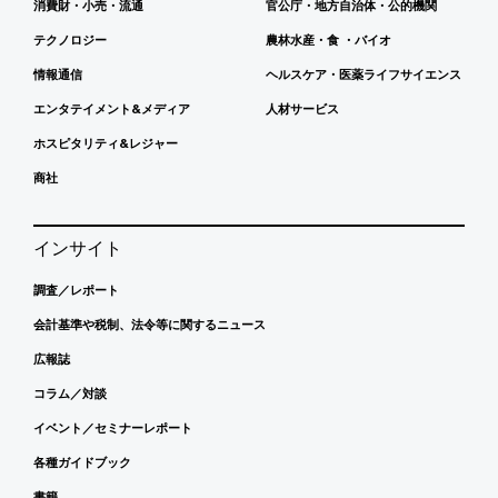
消費財・小売・流通
官公庁・地方自治体・公的機関
テクノロジー
農林水産・食 ・バイオ
情報通信
ヘルスケア・医薬ライフサイエンス
エンタテイメント&メディア
人材サービス
ホスピタリティ&レジャー
商社
インサイト
調査／レポート
会計基準や税制、法令等に関するニュース
広報誌
コラム／対談
イベント／セミナーレポート
各種ガイドブック
書籍