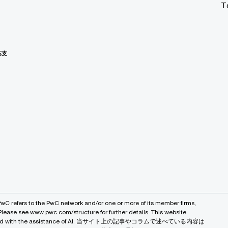
T
応支
PwC refers to the PwC network and/or one or more of its member firms,
 Please see www.pwc.com/structure for further details. This website
 created with the assistance of AI. 当サイト上の記事やコラムで述べている内容は