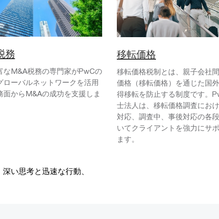
税務
移転価格
富なM&A税務の専門家がPwCの
移転価格税制とは、親子会社
グローバルネットワークを活用
価格（移転価格）を通じた国
務面からM&Aの成功を支援しま
得移転を防止する制度です。P
士法人は、移転価格調査にお
対応、調査中、事後対応の各
いてクライアントを強力にサ
ます。
、深い思考と迅速な行動、