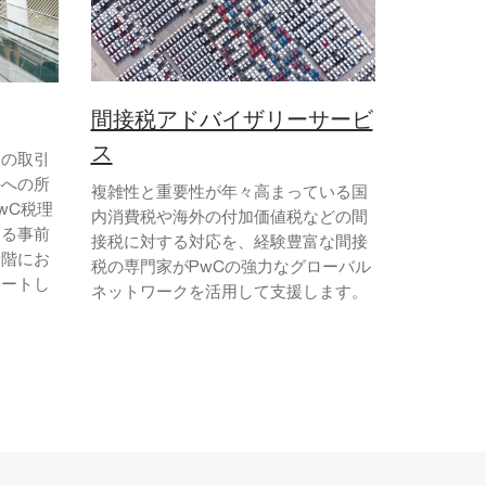
間接税アドバイザリーサービ
ス
間の取引
外への所
複雑性と重要性が年々高まっている国
wC税理
内消費税や海外の付加価値税などの間
ける事前
接税に対する対応を、経験豊富な間接
段階にお
税の専門家がPwCの強力なグローバル
ポートし
ネットワークを活用して支援します。