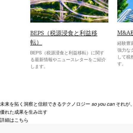
M&A
BEPS（税源浸食と利益移
転）
経験豊
強力な
BEPS（税源浸食と利益移転）に関す
して税
る最新情報やニュースレターをご紹介
す。
します。
未来を拓く洞察と信頼できるテクノロジー
so you can
それが
優れた成果を生み出す
詳細はこちら