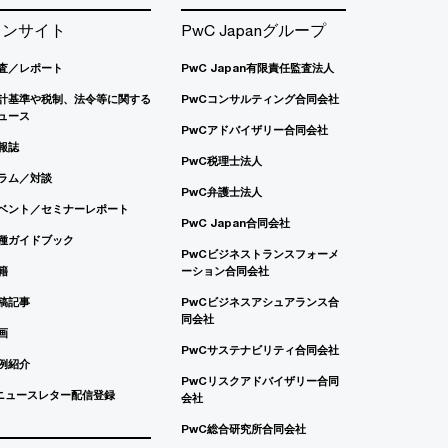
インサイト
PwC Japanグループ
査／レポート
PwC Japan有限責任監査法人
計基準や税制、法令等に関する
PwCコンサルティング合同会社
ュース
PwCアドバイザリー合同会社
報誌
PwC税理士法人
ラム／対談
PwC弁護士法人
ベント／セミナーレポート
PwC Japan合同会社
種ガイドブック
PwCビジネストランスフォーメ
籍
ーション合同会社
稿記事
PwCビジネスアシュアランス合
同会社
画
PwCサステナビリティ合同会社
例紹介
PwCリスクアドバイザリー合同
ニュースレター配信登録
会社
PwC総合研究所合同会社