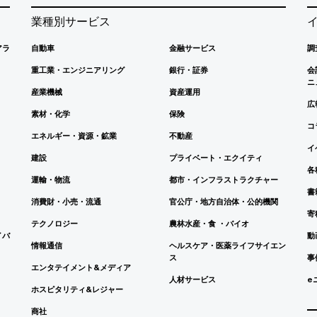
業種別サービス
アラ
自動車
金融サービス
調
重工業・エンジニアリング
銀行・証券
会
ニ
産業機械
資産運用
広
素材・化学
保険
コ
エネルギー・資源・鉱業
不動産
イ
建設
プライベート・エクイティ
各
運輸・物流
都市・インフラストラクチャー
書
消費財・小売・流通
官公庁・地方自治体・公的機関
寄
テクノロジー
農林水産・食 ・バイオ
イバ
動
情報通信
ヘルスケア・医薬ライフサイエン
ス
事
エンタテイメント&メディア
人材サービス
e
ホスピタリティ&レジャー
商社