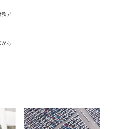
財務デ
安があ