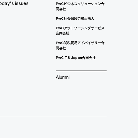
oday's issues
PwCビジネスソリューション合
同会社
PwC社会保険労務士法人
PwCアウトソーシングサービス
合同会社
PwC関税貿易アドバイザリー合
同会社
PwC TS Japan合同会社
Alumni