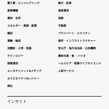
重工業・エンジニアリング
銀行・証券
産業機械
資産運用
素材・化学
保険
エネルギー・資源・鉱業
不動産
建設
プライベート・エクイティ
運輸・物流
都市・インフラストラクチャー
消費財・小売・流通
官公庁・地方自治体・公的機関
テクノロジー
農林水産・食 ・バイオ
情報通信
ヘルスケア・医薬ライフサイエンス
エンタテイメント&メディア
人材サービス
ホスピタリティ&レジャー
商社
インサイト