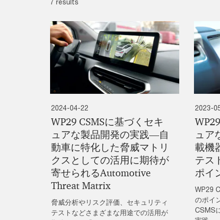
7 results
2024-04-22
2023-0
WP29 CSMSに基づくセキ
WP2
ュアな製品開発の実践―自
ュア
動車に特化した脅威マトリ
載機
クスとしての活用に期待が
テス
寄せられるAutomotive
ポイ
Threat Matrix
WP29
のポイ
脅威分析やリスク評価、セキュリティ
CSM
テストなどさまざまな用途での活用が