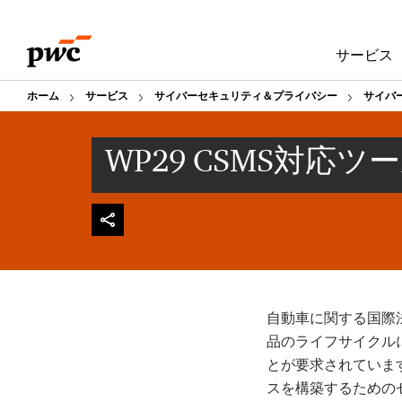
Skip
Skip
to
to
サービス
content
footer
ホーム
サービス
サイバーセキュリティ＆プライバシー
サイバ
WP29 CSMS対応
自動車に関する国際法
品のライフサイクル
とが要求されています
スを構築するための