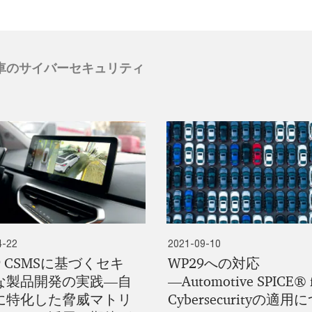
車のサイバーセキュリティ
4-22
2021-09-10
9 CSMSに基づくセキ
WP29への対応
な製品開発の実践―自
―Automotive SPICE® 
に特化した脅威マトリ
Cybersecurityの適用