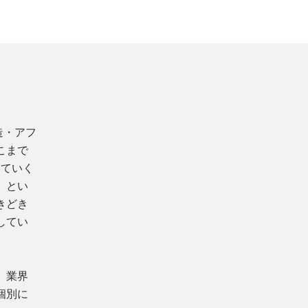
造・アフ
こまで
めていく
」とい
きどき
してい
、業界
個別に