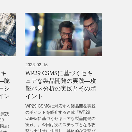
2023-02-15
セキ
WP29 CSMSに基づくセキ
―脆
ュアな製品開発の実践―攻
ーシ
撃パス分析の実践とそのポ
イン
イント
WP29 CSMSに対応する製品開発実践
のポイントを紹介する連載「WP29
発実践
CSMSに基づくセキュアな製品開発の
29
実践」。今回は次のステップとなる攻
開発の
撃シナリオに注目し、具体的な攻撃パ