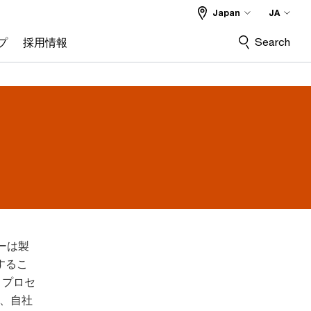
Japan
JA
Search
プ
採用情報
ーは製
するこ
くプロセ
、自社