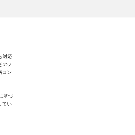
ら対応
そのノ
易コン
に基づ
してい