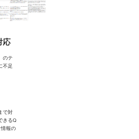
対応
）のテ
に不足
）
まで対
できるQ
な情報の