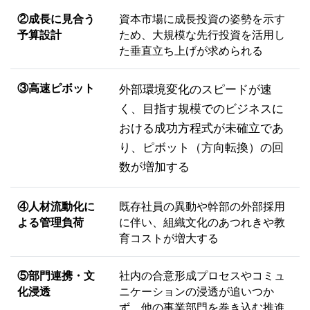
②成長に見合う
資本市場に成長投資の姿勢を示す
予算設計
ため、大規模な先行投資を活用し
た垂直立ち上げが求められる
③高速ピボット
外部環境変化のスピードが速
く、目指す規模でのビジネスに
おける成功方程式が未確立であ
り、ピボット（方向転換）の回
数が増加する
④人材流動化に
既存社員の異動や幹部の外部採用
よる管理負荷
に伴い、組織文化のあつれきや教
育コストが増大する
⑤部門連携・文
社内の合意形成プロセスやコミュ
化浸透
ニケーションの浸透が追いつか
ず、他の事業部門を巻き込む推進