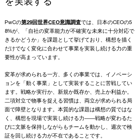
を実装する
PwCの
第29回世界CEO意識調査
では、日本のCEOの5
8%が、「自社の変革能力が不確実な未来に十分対応で
きるかどうか」を課題として挙げており、構想を描く
だけでなく変化に合わせて事業を実装し続ける力の重
要性が高まっています。
変革が求められる一方、多くの事業では、イノベーシ
ョンを「動く事業」として実装することに苦戦してい
ます。戦略か実行か、新規か既存か、売上か利益か。
二項対立で物事を捉える習慣は、両立が求められる局
面で障壁となります。本質的な課題は構想の質ではな
く、構想を現場で実装し続ける力――戦略が変わるた
びに文脈を保持しながらもチームを動かし、週次で検
証を回し続ける力が不在であることです。