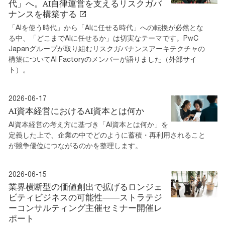
代」へ。AI自律運営を支えるリスクガバ
ナンスを構築する
「AIを使う時代」から「AIに任せる時代」への転換が必然とな
る中、「どこまでAIに任せるか」は切実なテーマです。PwC
Japanグループが取り組むリスクガバナンスアーキテクチャの
構築についてAI Factoryのメンバーが語りました（外部サイ
ト）。
2026-06-17
AI資本経営におけるAI資本とは何か
AI資本経営の考え方に基づき「AI資本とは何か」を
定義した上で、企業の中でどのように蓄積・再利用されること
が競争優位につながるのかを整理します。
2026-06-15
業界横断型の価値創出で拡げるロンジェ
ビティビジネスの可能性――ストラテジ
ーコンサルティング主催セミナー開催レ
ポート