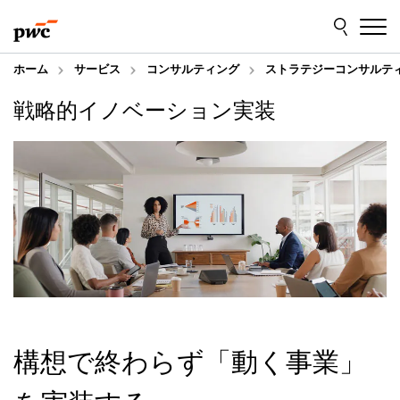
Skip
Skip
to
to
content
footer
ホーム
サービス
コンサルティング
ストラテジーコンサルテ
戦略的イノベーション実装
構想で終わらず「動く事業」