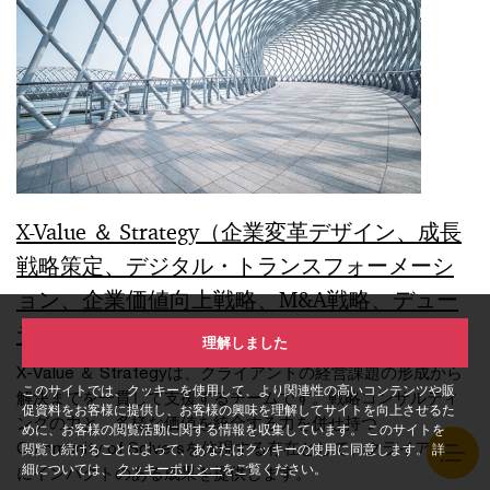
X-Value ＆ Strategy（企業変革デザイン、成長
戦略策定、デジタル・トランスフォーメーシ
ョン、企業価値向上戦略、M&A戦略、デュー
デリジェンス、PMI）
理解しました
X-Value ＆ Strategyは、クライアントの経営課題の形成から
このサイトでは、クッキーを使用して、より関連性の高いコンテンツや販
解決までを一貫して支援するチームです。戦略コンサルティ
促資料をお客様に提供し、お客様の興味を理解してサイトを向上させるた
ングの力と、多様な価値を統合する力を併せ持つ、
めに、お客様の閲覧活動に関する情報を収集しています。 このサイトを
Community of Solversを体現する存在として、クライアント
閲覧し続けることによって、あなたはクッキーの使用に同意します。 詳
細については、
クッキーポリシー
をご覧ください。
にインパクトのある成果を提供します。