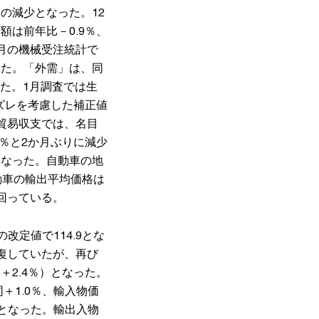
の減少となった。12
額は前年比－0.9％、
1月の機械受注統計で
した。「外需」は、同
した。1月調査では生
のズレを考慮した補正値
の貿易収支では、名目
3％と2か月ぶりに減少
となった。自動車の地
動車の輸出平均価格は
下回っている。
定値で114.9とな
回復していたが、再び
＋2.4％）となった。
＋1.0％、輸入物価
％となった。輸出入物