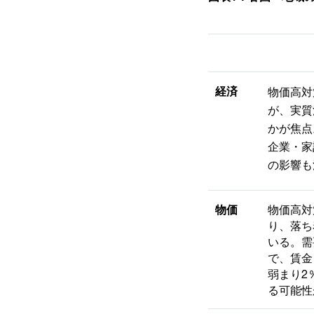
経済
物価高対
が、実質
かが焦点
企業・家
の影響も
物価
物価高対
り、落ち
いる。需
で、賃金
弱まり2
る可能性