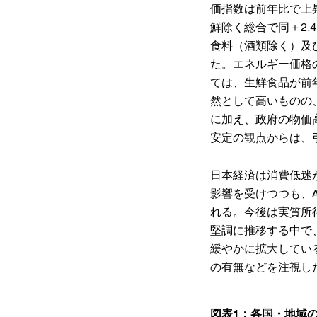
価指数は前年比で上
鮮除く総合で同＋2.
食料（酒類除く）及
た。エネルギー価格の
ては、生鮮食品が前年
然として高いものの
に加え、政府の物価
安定の観点からは、
日本経済は消費低迷
影響を受けつつも、
れる。今後は実質所
堅調に推移する中で
緩やかに拡大してい
の有無などを注視し
図表1：各国・地域