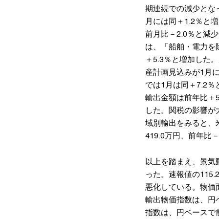
期連続での減少となっ
月には同＋1.2％と
前月比－2.0％と減
は、「船舶・電力を
＋5.3％と増加した
産計画見込みが1月に
では1月は同＋7.2
輸出金額は前年比＋5
した。関税の影響が
域別輸出をみると、米
419.0万円、前年比
以上を踏まえ、景気動
った。速報値の115
悪化している。物価面
輸出物価指数は、円ベ
指数は、円ベースで前