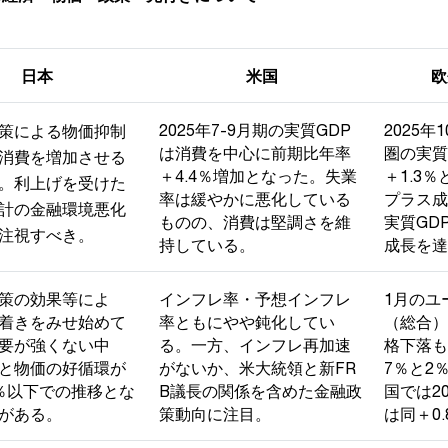
日本
米国
欧
2025年7-9月期の実質GDP
2025年
策による物価抑制
は消費を中心に前期比年率
圏の実質
消費を増加させる
＋4.4％増加となった。失業
＋1.3
。利上げを受けた
率は緩やかに悪化している
プラス成
計の金融環境悪化
ものの、消費は堅調さを維
実質GDP
注視すべき。
持している。
成長を達
策の効果等によ
インフレ率・予想インフレ
1月のユ
着きをみせ始めて
率ともにやや鈍化してい
（総合）
要が強くない中
る。一方、インフレ再加速
格下落も
と物価の好循環が
がないか、米大統領と新FR
7％と2
％以下での推移とな
B議長の関係を含めた金融政
国では2
がある。
策動向に注目。
は同＋0