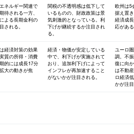
エネルギー関連で
関税の不透明感は低下して
欧州は5
期待
される一方、
いるものの、財政政策は景
据え置き
による長期金利の
気刺激的となっている。利
経済成長
目される。
下げが継続するか注目され
応がある
る。
は経済対策の効果
経済・物価が安定している
ユーロ圏
実質の所得・消費
中で、利下げが実施されて
調。不振
期的には成長17分
おり、追加利下げによって
復に向か
拡大の動きが焦
インフレが再加速すること
は不動産
がないかが注目される。
ロ経済低
かが注目