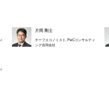
片岡 剛士
ィ
チーフエコノミスト, PwCコンサルティ
ング合同会社
ィ