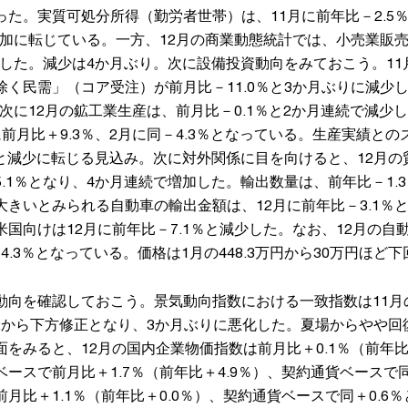
た。実質可処分所得（勤労者世帯）は、11月に前年比－2.5％
増加に転じている。一方、12月の商業動態統計では、小売業販売
少した。減少は4か月ぶり。次に設備投資動向をみておこう。1
除く民需」（コア受注）が前月比－11.0％と3か月ぶりに減少
。次に12月の鉱工業生産は、前月比－0.1％と2か月連続で減少
前月比＋9.3％、2月に同－4.3％となっている。生産実績と
％と減少に転じる見込み。次に対外関係に目を向けると、12月
.1％となり、4か月連続で増加した。輸出数量は、前年比－1.
大きいとみられる自動車の輸出金額は、12月に前年比－3.1％
国向けは12月に前年比－7.1％と減少した。なお、12月の自
－4.3％となっている。価格は1月の448.3万円から30万円ほど
向を確認しておこう。景気動向指数における一致指数は11月の改
.2から下方修正となり、3か月ぶりに悪化した。夏場からやや
をみると、12月の国内企業物価指数は前月比＋0.1％（前年比
ースで前月比＋1.7％（前年比＋4.9％）、契約通貨ベースで同
月比＋1.1％（前年比＋0.0％）、契約通貨ベースで同＋0.6