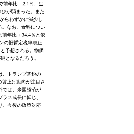
前年比＋2.1％、生
伸びが弱まった。また
月からわずかに減少し
いる。なお、食料につい
前年比＋34.4％と依
リンの旧暫定税率廃止
ると予想される。物価
が鍵となるだろう。
は、トランプ関税の
の賃上げ動向が注目さ
外では、米国経済が
プラス成長に転じ、
り、今後の政策対応