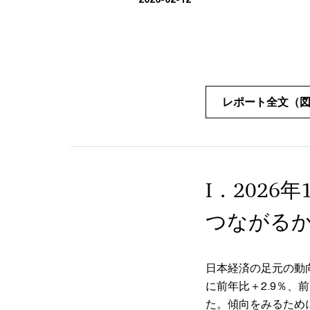
レポート全文（図
I．202
つながる
日本経済の足元の動
に前年比＋2.9％、
た。傾向をみるために