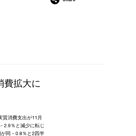
消費拡大に
質消費支出が11月
－2.9％と減少に転じ
が同－0.8％と2四半