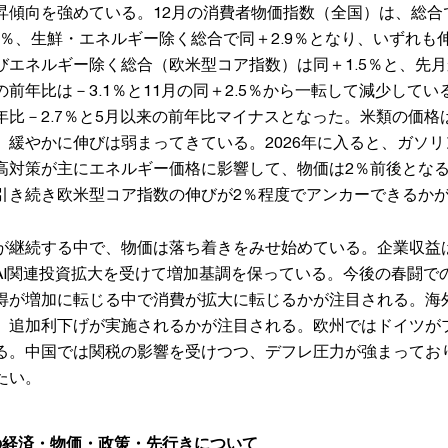
昇傾向を強めている。12月の消費者物価指数（全国）は、総合で
4％、生鮮・エネルギー除く総合で同＋2.9％となり、いずれも
びエネルギー除く総合（欧米型コア指数）は同＋1.5％と、先
前年比は－3.1％と11月の同＋2.5％から一転して減少して
比－2.7％と5月以来の前年比マイナスとなった。米類の価格は
、緩やかに伸びは弱まってきている。2026年に入ると、ガソ
高対策が主にエネルギー価格に影響して、物価は2％前後とな
引き続き欧米型コア指数の伸びが2％程度でアンカーできるか
が継続する中で、物価は落ち着きをみせ始めている。企業収益
AI関連投資拡大を受けて増加基調を保っている。今後の春闘で
得が増加に転じる中で消費が拡大に転じるかが注目される。海
、追加利下げが実施されるかが注目される。欧州ではドイツが
る。中国では関税の影響を受けつつ、デフレ圧力が強まってお
たい。
の経済・物価・政策・先行きについて