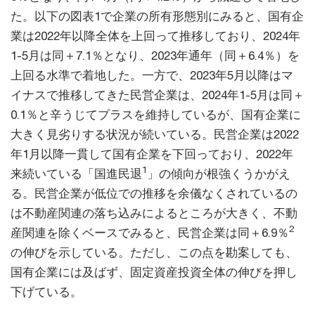
た。以下の図表1で企業の所有形態別にみると、国有企
業は2022年以降全体を上回って推移しており、2024年
1-5月は同＋7.1％となり、2023年通年（同＋6.4％）を
上回る水準で着地した。一方で、2023年5月以降はマ
イナスで推移してきた民営企業は、2024年1-5月は同＋
0.1％と辛うじてプラスを維持しているが、国有企業に
大きく見劣りする状況が続いている。民営企業は2022
年1月以降一貫して国有企業を下回っており、2022年
1
来続いている「国進民退
」の傾向が根強くうかがえ
る。民営企業が低位での推移を余儀なくされているの
は不動産関連の落ち込みによるところが大きく、不動
2
産関連を除くベースでみると、民営企業は同＋6.9％
の伸びを示している。ただし、この点を勘案しても、
国有企業には及ばず、固定資産投資全体の伸びを押し
下げている。