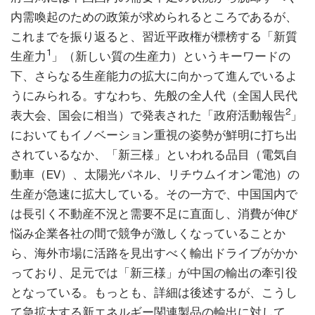
内需喚起のための政策が求められるところであるが、
これまでを振り返ると、習近平政権が標榜する「新質
1
生産力
」（新しい質の生産力）というキーワードの
下、さらなる生産能力の拡大に向かって進んでいるよ
うにみられる。すなわち、先般の全人代（全国人民代
2
表大会、国会に相当）で発表された「政府活動報告
」
においてもイノベーション重視の姿勢が鮮明に打ち出
されているなか、「新三様」といわれる品目（電気自
動車（EV）、太陽光パネル、リチウムイオン電池）の
生産が急速に拡大している。その一方で、中国国内で
は長引く不動産不況と需要不足に直面し、消費が伸び
悩み企業各社の間で競争が激しくなっていることか
ら、海外市場に活路を見出すべく輸出ドライブがかか
っており、足元では「新三様」が中国の輸出の牽引役
となっている。もっとも、詳細は後述するが、こうし
て急拡大する新エネルギー関連製品の輸出に対して、