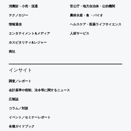
消費財・小売・流通
官公庁・地方自治体・公的機関
テクノロジー
農林水産・食 ・バイオ
情報通信
ヘルスケア・医薬ライフサイエンス
エンタテイメント&メディア
人材サービス
ホスピタリティ&レジャー
商社
インサイト
調査／レポート
会計基準や税制、法令等に関するニュース
広報誌
コラム／対談
イベント／セミナーレポート
各種ガイドブック