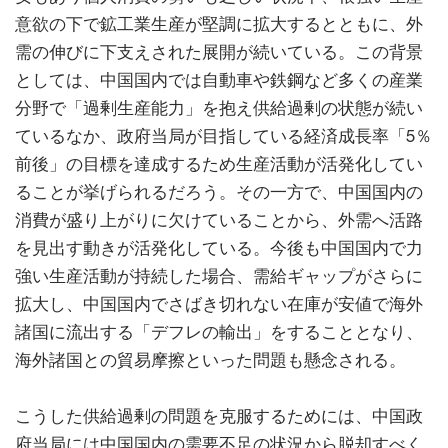
意欲の下で鉱工業生産が堅調に拡大するとともに、外
需の伸びに下支えされた展開が続いている。この背景
としては、中国国内では自動車や鉄鋼など多くの産業
分野で「過剰生産能力」を抱え供給過剰の状態が続い
ているなか、政府当局が目指している経済成長率「5％
前後」の目標を達成するため生産活動が活発化してい
ることが挙げられるだろう。その一方で、中国国内の
消費が盛り上がりに欠けていることから、外需へ活路
を見出す動きが活発化している。今後も中国国内で力
強い生産活動が持続した場合、需給ギャップがさらに
拡大し、中国国内でさばき切れない在庫が安値で海外
諸国に流出する「デフレの輸出」をすることとなり、
海外諸国との貿易摩擦といった問題も懸念される。
こうした供給過剰の問題を克服するためには、中国政
府当局には中国国内の需要不足の状況から脱却すべく