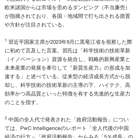
欧米諸国からは市場を歪めるダンピング（不当廉売）
が指摘されており、各国・地域間で打ち出される措置
や方針が注目されている。
1
習近平国家主席が2023年9月に黒竜江省を視察した際
に初めて言及した言葉。習氏は「科学技術の技術革新
（イノベーション）資源を統合し、戦略的新興産業と
未来産業の発展を牽引して『新質生産力』の形成を加
速する」と述べている。従来型の経済成長方式から脱
却し、科学技術の技術革新の主導の下、ハイテク、高
効率かつ高品質といった特徴を有する先進的な生産力
のことを指す。
2
中国の全人代で発表された「政府活動報告」につい
ては、PwC Intelligenceのレポート「全人代後の中国
経済の行方－「政府活動報告」からみる「5％成長」の