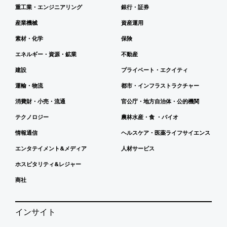
重工業・エンジニアリング
銀行・証券
産業機械
資産運用
素材・化学
保険
エネルギー・資源・鉱業
不動産
建設
プライベート・エクイティ
運輸・物流
都市・インフラストラクチャー
消費財・小売・流通
官公庁・地方自治体・公的機関
テクノロジー
農林水産・食 ・バイオ
情報通信
ヘルスケア・医薬ライフサイエンス
エンタテイメント&メディア
人材サービス
ホスピタリティ&レジャー
商社
インサイト