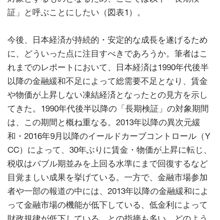
証」と呼ぶことにしたい（図表1）。
今後、日本経済が持続的・安定的な成長を遂げるため
に、どういった点に注目すべきであろうか。筆者はこ
れまでのレポートにおいて、日本経済は1990年代後半
以降の金融緩和不足によって総需要不足となり、賃金
や物価が上昇しない凍結経済となったとの見方を示し
てきた。1990年代後半以降の「長期検証」の対象期間
は、この期間と概ね重なる。2013年以降の異次元緩
和・2016年9月以降のイールドカーブコントロール（Y
CC）によって、30年ぶりに賃金・物価が上昇に転じ、
税収はバブル期並みを上回る水準にまで回復するなど
目覚ましい成果を挙げている。一方で、金融市場参加
者や一部の報道の中には、2013年以降の金融緩和によ
って金融市場の機能が低下している、低金利によって
財政規律が低下している、との指摘も多い。どのよう