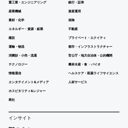
重工業・エンジニアリング
銀行・証券
産業機械
資産運用
素材・化学
保険
エネルギー・資源・鉱業
不動産
建設
プライベート・エクイティ
運輸・物流
都市・インフラストラクチャー
消費財・小売・流通
官公庁・地方自治体・公的機関
テクノロジー
農林水産・食 ・バイオ
情報通信
ヘルスケア・医薬ライフサイエンス
エンタテイメント&メディア
人材サービス
ホスピタリティ&レジャー
商社
インサイト