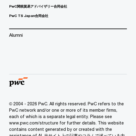
PwC関税貿易アドバイザリー合同会社
PwC TS Japan合同会社
Alumni
© 2004 - 2026 PwC. All rights reserved. PwC refers to the
PwC network and/or one or more of its member firms,
each of which is a separate legal entity. Please see
www.pwc.com/structure for further details. This website
contains content generated by or created with the
assistance of AI. 当サイト上の記事やコラムで述べている内