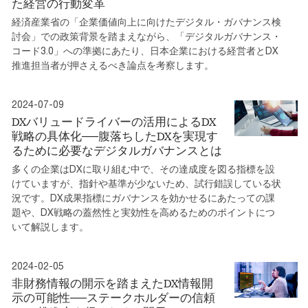
た経営の行動変革
経済産業省の「企業価値向上に向けたデジタル・ガバナンス検
討会」での政策背景を踏まえながら、「デジタルガバナンス・
コード3.0」への準拠にあたり、日本企業における経営者とDX
推進担当者が押さえるべき論点を考察します。
2024-07-09
DXバリュードライバーの活用によるDX
戦略の具体化──腹落ちしたDXを実現す
るために必要なデジタルガバナンスとは
多くの企業はDXに取り組む中で、その達成度を図る指標を設
けていますが、指針や基準が少ないため、試行錯誤している状
況です。DX成果指標にガバナンスを効かせるにあたっての課
題や、DX戦略の蓋然性と実効性を高めるためのポイントにつ
いて解説します。
2024-02-05
非財務情報の開示を踏まえたDX情報開
示の可能性──ステークホルダーの信頼