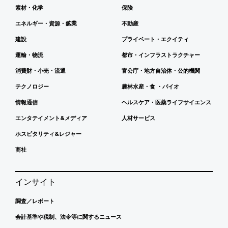
素材・化学
保険
エネルギー・資源・鉱業
不動産
建設
プライベート・エクイティ
運輸・物流
都市・インフラストラクチャー
消費財・小売・流通
官公庁・地方自治体・公的機関
テクノロジー
農林水産・食 ・バイオ
情報通信
ヘルスケア・医薬ライフサイエンス
エンタテイメント&メディア
人材サービス
ホスピタリティ&レジャー
商社
インサイト
調査／レポート
会計基準や税制、法令等に関するニュース