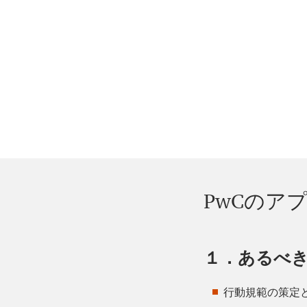
PwCのア
１．あるべ
行動規範の策定