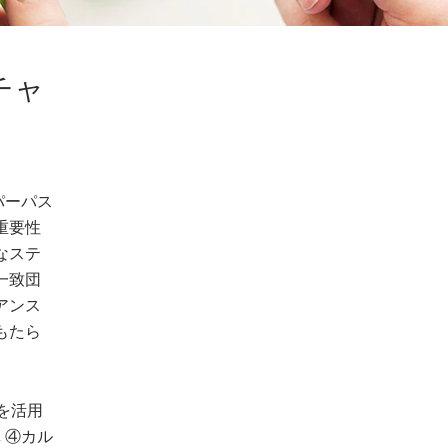
チャ
パーパス
重要性
なステ
一致団
アンス
もたら
を活用
 ④カル