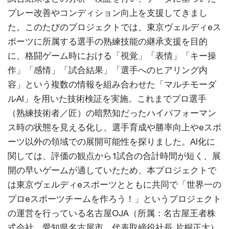
プレー改善やコンディション向上を支援してきまし
た。このたびのプロジェクトでは、東京ヴェルディeス
ポーツに所属する選手の熟練技能の継承支援を目的
に、格闘ゲーム時における「視覚」「表情」「キー操
作」「感情」「試合結果」「選手へのヒアリング内
容」という複数の情報を組み合わせた「マルチモーダ
ルAI」を用いた技術検証を実施。これまでプロ選手
（熟練技術者／匠）の暗黙知だったハイパフォーマン
ス時の状態を見える化し、選手育成や勝率向上やeスポ
ーツ以外の領域での展開可能性を探りました。AI化に
関しては、評価の観点から1試合の合計時間が短く、展
開の早いゲームが適していたため、本プロジェクトで
は東京ヴェルディeスポーツとともに共同で「世界一の
プロeスポーツチームを作ろう！」というプロジェクト
の運営を行っている名古屋OJA（所属：名古屋王者株
式会社、愛知県名古屋市、代表取締役社長 片桐正大）