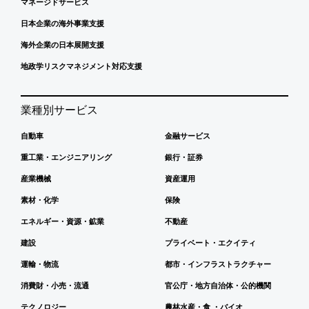
マネージドサービス
日本企業の海外事業支援
海外企業の日本展開支援
地政学リスクマネジメント対応支援
業種別サービス
自動車
金融サービス
重工業・エンジニアリング
銀行・証券
産業機械
資産運用
素材・化学
保険
エネルギー・資源・鉱業
不動産
建設
プライベート・エクイティ
運輸・物流
都市・インフラストラクチャー
消費財・小売・流通
官公庁・地方自治体・公的機関
テクノロジー
農林水産・食 ・バイオ