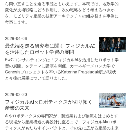
ら問い直すことを迫る事態ともいえます。本稿では、地政学的
変化が技術戦略にどう作用し、次の戦略をどう考えるべきか
を、モビリティ産業の技術アーキテクチャの組み替えを事例に
考察します。
2026-04-06
最先端を走る研究者に聞く フィジカルAI
を活用したロボット学習の展開
PwCコンサルティングは「フィジカルAIを活用したロボット学
習の展開」をテーマに講演を開催。カーネギーメロン大学で
Genesisプロジェクトを率いるKaterina Fragkiadaki氏が現状
と今後の展望について語りました。
2026-02-20
フィジカルAI×ロボティクスが切り拓く
産業の未来
AIやロボティクスの専門家が、製造業および物流をはじめとす
る現場から産業構造の再設計に至るまで、フィジカルAI×ロボ
ティクスがもたらすインパクトと、その先に広がる産業の未来