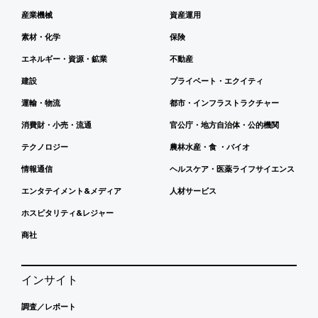
産業機械
資産運用
素材・化学
保険
エネルギー・資源・鉱業
不動産
建設
プライベート・エクイティ
運輸・物流
都市・インフラストラクチャー
消費財・小売・流通
官公庁・地方自治体・公的機関
テクノロジー
農林水産・食 ・バイオ
情報通信
ヘルスケア・医薬ライフサイエンス
エンタテイメント&メディア
人材サービス
ホスピタリティ&レジャー
商社
インサイト
調査／レポート