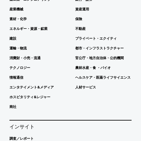
産業機械
資産運用
素材・化学
保険
エネルギー・資源・鉱業
不動産
建設
プライベート・エクイティ
運輸・物流
都市・インフラストラクチャー
消費財・小売・流通
官公庁・地方自治体・公的機関
テクノロジー
農林水産・食 ・バイオ
情報通信
ヘルスケア・医薬ライフサイエンス
エンタテイメント&メディア
人材サービス
ホスピタリティ&レジャー
商社
インサイト
調査／レポート