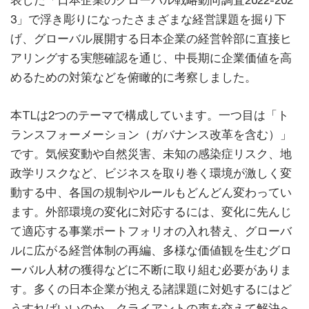
表した「日本企業のグローバル戦略動向調査2022-202
3」で浮き彫りになったさまざまな経営課題を掘り下
げ、グローバル展開する日本企業の経営幹部に直接ヒ
アリングする実態確認を通じ、中長期に企業価値を高
めるための対策などを俯瞰的に考察しました。
本TLは2つのテーマで構成しています。一つ目は「ト
ランスフォーメーション（ガバナンス改革を含む）」
です。気候変動や自然災害、未知の感染症リスク、地
政学リスクなど、ビジネスを取り巻く環境が激しく変
動する中、各国の規制やルールもどんどん変わってい
ます。外部環境の変化に対応するには、変化に先んじ
て適応する事業ポートフォリオの入れ替え、グローバ
ルに広がる経営体制の再編、多様な価値観を生むグロ
ーバル人材の獲得などに不断に取り組む必要がありま
す。多くの日本企業が抱える諸課題に対処するにはど
うすればいいのか、クライアントの声を交えて解決へ