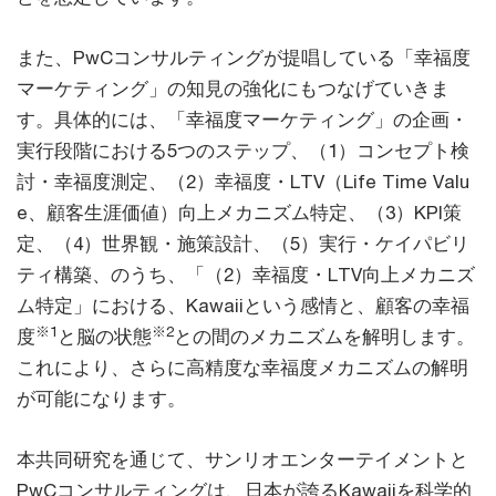
また、PwCコンサルティングが提唱している「幸福度
マーケティング」の知見の強化にもつなげていきま
す。具体的には、「幸福度マーケティング」の企画・
実行段階における5つのステップ、（1）コンセプト検
討・幸福度測定、（2）幸福度・LTV（Life Time Valu
e、顧客生涯価値）向上メカニズム特定、（3）KPI策
定、（4）世界観・施策設計、（5）実行・ケイパビリ
ティ構築、のうち、「（2）幸福度・LTV向上メカニズ
ム特定」における、Kawaiiという感情と、顧客の幸福
※1
※2
度
と脳の状態
との間のメカニズムを解明します。
これにより、さらに高精度な幸福度メカニズムの解明
が可能になります。
本共同研究を通じて、サンリオエンターテイメントと
PwCコンサルティングは、日本が誇るKawaiiを科学的