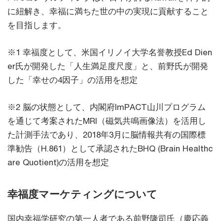
に紐解き、幸福に満ちた世の中の実現に貢献すること
を目指します。
※1 幸福度として、米国イリノイ大学名誉教授Ed Dien
er氏が開発した「人生満足度尺度」と、前野氏が開発
した「幸せの4因子」の活用を想定
※2 脳の状態として、内閣府ImPACT山川プログラム
を通じて考案されたMRI（磁気共鳴画像法）を活用し
た計測手法であり、2018年3月に脳情報共有の国際標
準勧告（H.861）として承認されたBHQ (Brain Healthc
are Quotient)の活用を想定
幸福度マーケティングについて
国内幸福学研究の第一人者である前野隆司氏（慶応義