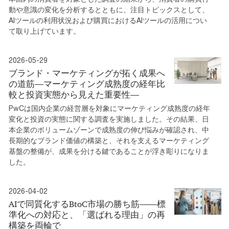
動や意識の変化を分析するとともに、注目トピックスとして、
AIツールの利用状況および購買におけるAIツールの活用につい
て取り上げています。
2026-05-29
ブランド・マーケティングが拓く成果へ
の道筋―マーケティング成熟度の経年比
較と投資実態から見えた重要性―
PwCは国内企業の経営層を対象にマーケティング成熟度の経年
変化と投資の実態に関する調査を実施しました。その結果、日
本企業のボリュームゾーンで成熟度の伸び悩みが確認され、中
長期的なブランド価値の構築と、それを支えるマーケティング
基盤の整備が、成果を分ける鍵であることが浮き彫りになりま
した。
2026-04-02
AIで同質化するBtoC市場の勝ち筋――標
準化への対応と、「選ばれる理由」の再
構築を両輪で