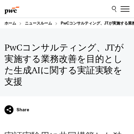
Skip
Skip
to
to
content
footer
ホーム
ニュースルーム
PwCコンサルティング、JTが実施する業
PwCコンサルティング、JTが
実施する業務改善を目的とし
た生成AIに関する実証実験を
支援
Share