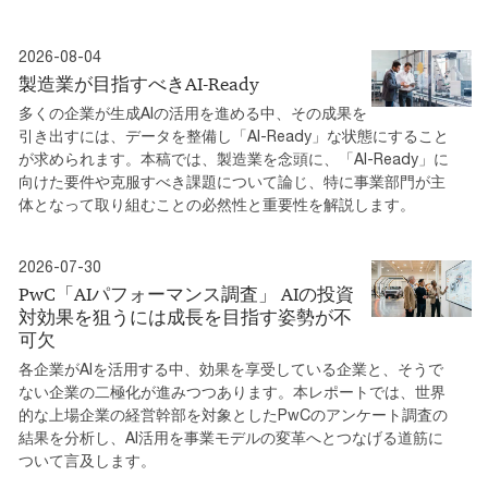
2026-08-04
製造業が目指すべきAI-Ready
多くの企業が生成AIの活用を進める中、その成果を
引き出すには、データを整備し「AI-Ready」な状態にすること
が求められます。本稿では、製造業を念頭に、「AI-Ready」に
向けた要件や克服すべき課題について論じ、特に事業部門が主
体となって取り組むことの必然性と重要性を解説します。
2026-07-30
PwC「AIパフォーマンス調査」 AIの投資
対効果を狙うには成長を目指す姿勢が不
可欠
各企業がAIを活用する中、効果を享受している企業と、そうで
ない企業の二極化が進みつつあります。本レポートでは、世界
的な上場企業の経営幹部を対象としたPwCのアンケート調査の
結果を分析し、AI活用を事業モデルの変革へとつなげる道筋に
ついて言及します。