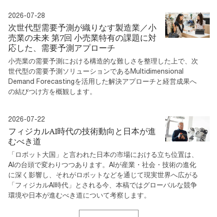
2026-07-28
次世代型需要予測が織りなす製造業／小
売業の未来 第7回 小売業特有の課題に対
応した、需要予測アプローチ
小売業の需要予測における構造的な難しさを整理した上で、次
世代型の需要予測ソリューションであるMultidimensional
Demand Forecastingを活用した解決アプローチと経営成果へ
の結びつけ方を概観します。
2026-07-22
フィジカルAI時代の技術動向と日本が進
むべき道
「ロボット大国」と言われた日本の市場における立ち位置は、
AIの台頭で変わりつつあります。AIが産業・社会・技術の進化
に深く影響し、それがロボットなどを通じて現実世界へ広がる
「フィジカルAI時代」とされる今、本稿ではグローバルな競争
環境や日本が進むべき道について考察します。