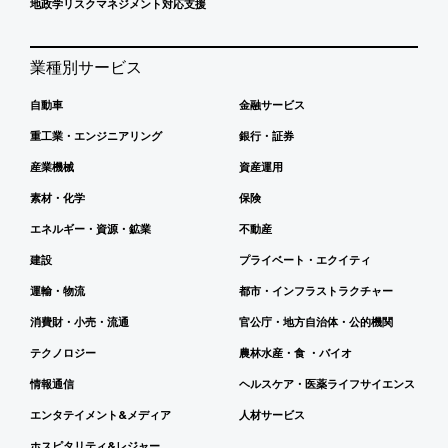
地政学リスクマネジメント対応支援
業種別サービス
自動車
金融サービス
重工業・エンジニアリング
銀行・証券
産業機械
資産運用
素材・化学
保険
エネルギー・資源・鉱業
不動産
建設
プライベート・エクイティ
運輸・物流
都市・インフラストラクチャー
消費財・小売・流通
官公庁・地方自治体・公的機関
テクノロジー
農林水産・食 ・バイオ
情報通信
ヘルスケア・医薬ライフサイエンス
エンタテイメント&メディア
人材サービス
ホスピタリティ&レジャー