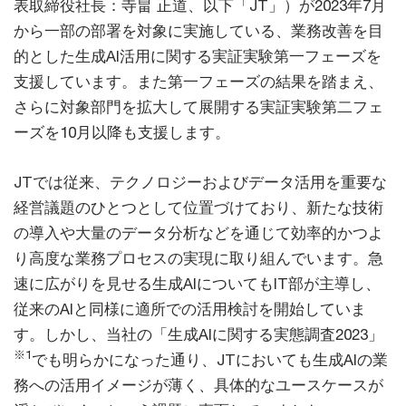
表取締役社長：寺畠 正道、以下「JT」）が2023年7月
から一部の部署を対象に実施している、業務改善を目
的とした生成AI活用に関する実証実験第一フェーズを
支援しています。また第一フェーズの結果を踏まえ、
さらに対象部門を拡大して展開する実証実験第二フェ
ーズを10月以降も支援します。
JTでは従来、テクノロジーおよびデータ活用を重要な
経営議題のひとつとして位置づけており、新たな技術
の導入や大量のデータ分析などを通じて効率的かつよ
り高度な業務プロセスの実現に取り組んでいます。急
速に広がりを見せる生成AIについてもIT部が主導し、
従来のAIと同様に適所での活用検討を開始していま
す。しかし、当社の「生成AIに関する実態調査2023」
※1
でも明らかになった通り、JTにおいても生成AIの業
務への活用イメージが薄く、具体的なユースケースが