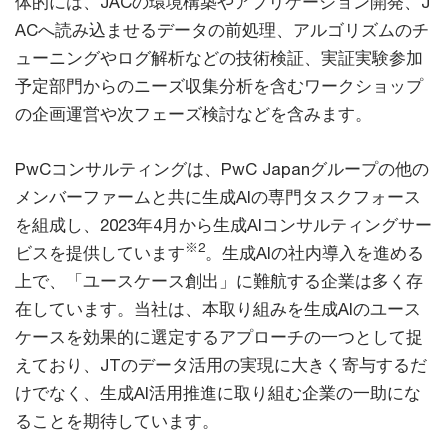
体的には、JACの環境構築やアプリケーション開発、J
ACへ読み込ませるデータの前処理、アルゴリズムのチ
ューニングやログ解析などの技術検証、実証実験参加
予定部門からのニーズ収集分析を含むワークショップ
の企画運営や次フェーズ検討などを含みます。
PwCコンサルティングは、PwC Japanグループの他の
メンバーファームと共に生成AIの専門タスクフォース
を組成し、2023年4月から生成AIコンサルティングサー
※2
ビスを提供しています
。生成AIの社内導入を進める
上で、「ユースケース創出」に難航する企業は多く存
在しています。当社は、本取り組みを生成AIのユース
ケースを効果的に選定するアプローチの一つとして捉
えており、JTのデータ活用の実現に大きく寄与するだ
けでなく、生成AI活用推進に取り組む企業の一助にな
ることを期待しています。