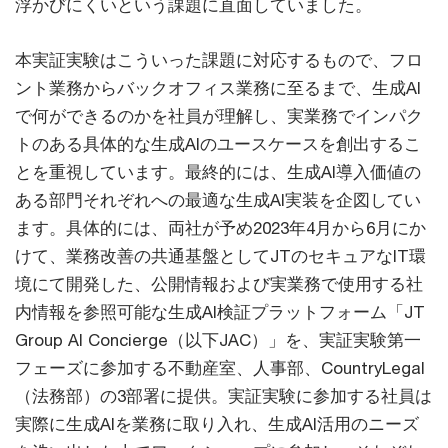
浮かびにくいという課題に直面していました。
本実証実験はこういった課題に対応するもので、フロ
ント業務からバックオフィス業務に至るまで、生成AI
で何ができるのかを社員が理解し、実業務でインパク
トのある具体的な生成AIのユースケースを創出するこ
とを重視しています。最終的には、生成AI導入価値の
ある部門それぞれへの最適な生成AI実装を企図してい
ます。具体的には、両社が予め2023年4月から6月にか
けて、業務改善の共通基盤としてJTのセキュアなIT環
境にて開発した、公開情報および実業務で使用する社
内情報を参照可能な生成AI検証プラットフォーム「JT
Group AI Concierge（以下JAC）」を、実証実験第一
フェーズに参加する不動産室、人事部、CountryLegal
（法務部）の3部署に提供。実証実験に参加する社員は
実際に生成AIを業務に取り入れ、生成AI活用のニーズ