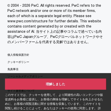
© 2004 - 2026 PwC. All rights reserved. PwC refers to the
PwC network and/or one or more of its member firms,
each of which is a separate legal entity. Please see
www.pwc.com/structure for further details. This website
contains content generated by or created with the
assistance of AI. 当サイト上の記事やコラムで述べている内
容はPwC Japanグループ、PwCグローバルネットワークやそ
のメンバーファームを代表する見解ではありません。
個人情報保護方針
クッキーポリシー
免責事項
ソーシャルメディアポリシー
特定商取引法に基づく表示
理解しました
サイト運営者について
このサイトでは、クッキーを使用して、より関連性の高いコンテンツや販
サイトマップ
促資料をお客様に提供し、お客様の興味を理解してサイトを向上させるた
めに、お客様の閲覧活動に関する情報を収集しています。 このサイトを
閲覧し続けることによって、あなたはクッキーの使用に同意します。 詳