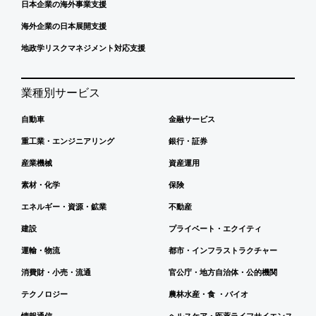
日本企業の海外事業支援
海外企業の日本展開支援
地政学リスクマネジメント対応支援
業種別サービス
自動車
金融サービス
重工業・エンジニアリング
銀行・証券
産業機械
資産運用
素材・化学
保険
エネルギー・資源・鉱業
不動産
建設
プライベート・エクイティ
運輸・物流
都市・インフラストラクチャー
消費財・小売・流通
官公庁・地方自治体・公的機関
テクノロジー
農林水産・食 ・バイオ
情報通信
ヘルスケア・医薬ライフサイエンス