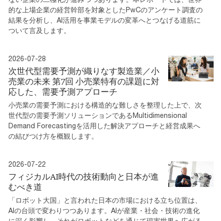
的な上場企業の経営幹部を対象としたPwCのアンケート調査の
結果を分析し、AI活用を事業モデルの変革へとつなげる道筋に
ついて言及します。
2026-07-28
次世代型需要予測が織りなす製造業／小
売業の未来 第7回 小売業特有の課題に対
応した、需要予測アプローチ
小売業の需要予測における構造的な難しさを整理した上で、次
世代型の需要予測ソリューションであるMultidimensional
Demand Forecastingを活用した解決アプローチと経営成果へ
の結びつけ方を概観します。
2026-07-22
フィジカルAI時代の技術動向と日本が進
むべき道
「ロボット大国」と言われた日本の市場における立ち位置は、
AIの台頭で変わりつつあります。AIが産業・社会・技術の進化
に深く影響し、それがロボットなどを通じて現実世界へ広がる