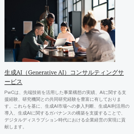
生成AI（Generative AI）コンサルティングサ
ービス
PwCは、先端技術を活用した事業構想の実績、AIに関する支
援経験、研究機関との共同研究経験を豊富に有しておりま
す。これらを基に、生成AI市場への参入判断、生成AI利活用の
導入、生成AIに関するガバナンスの構築を支援することで、
デジタルディスラプション時代における企業経営の実現に貢
献します。