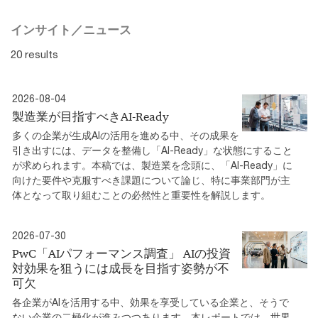
インサイト／ニュース
20 results
2026-08-04
製造業が目指すべきAI-Ready
多くの企業が生成AIの活用を進める中、その成果を
引き出すには、データを整備し「AI-Ready」な状態にすること
が求められます。本稿では、製造業を念頭に、「AI-Ready」に
向けた要件や克服すべき課題について論じ、特に事業部門が主
体となって取り組むことの必然性と重要性を解説します。
2026-07-30
PwC「AIパフォーマンス調査」 AIの投資
対効果を狙うには成長を目指す姿勢が不
可欠
各企業がAIを活用する中、効果を享受している企業と、そうで
ない企業の二極化が進みつつあります。本レポートでは、世界