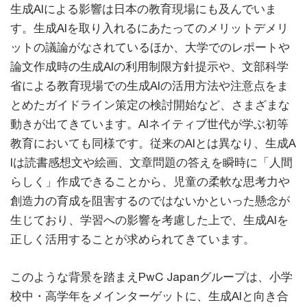
生成AIによる影響は日本の教育現場にも及んでいま
す。生成AIを取り入れるにあたってのメリットデメリ
ットの議論がなされているほか、大学でのレポートや
論文作成時の生成AIの利用制限方針提示や、文部科学
省による教育現場での生成AIの活用方法や注意点をま
とめたガイドライン策定の検討開始など、さまざまな
動きが出てきています。AIネイティブ世代が学ぶ初等
教育においても同様です。従来のAIとは異なり、生成A
Iは読書感想文や絵画、文章問題の答えを瞬時に「人間
らしく」作成できることから、児童の柔軟な思考力や
創造力の育成を阻害するのではないかといった懸念が
生じており、学習への影響を考慮した上で、生成AIを
正しく活用することが求められてきています。
このような背景を踏まえPwC Japanグループは、小学
校中・高学年をメインターゲットに、生成AIと向き合