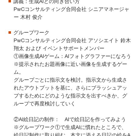
講義：生成AIとの向き合い方
PwCコンサルティング合同会社 シニアマネージャ
ー 木村 俊介
グループワーク
PwCコンサルティング合同会社 アソシエイト 鈴木
翔太 および イベントサポートメンバー
①画像生成AIゲーム：AIフォトグラファーになろう
※提示されたお題画像に近い画像を生成するゲー
ム。
グループごとに指示文を検討。指示文から生成さ
れたアウトプットを基に、さらにブラッシュアッ
プするためにどのような指示文を出すべきか、グ
ループで再度検討していく
②AI絵日記の制作： AIで絵日記を作ってみよう
※グループワーク①で生成AIに慣れたところで、
絵日記制作に取り組む。本文に添える日記の絵をA