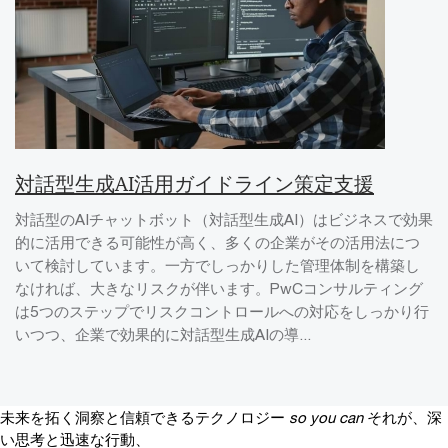
対話型生成AI活用ガイドライン策定支援
対話型のAIチャットボット（対話型生成AI）はビジネスで効果
的に活用できる可能性が高く、多くの企業がその活用法につ
いて検討しています。一方でしっかりした管理体制を構築し
なければ、大きなリスクが伴います。PwCコンサルティング
は5つのステップでリスクコントロールへの対応をしっかり行
いつつ、企業で効果的に対話型生成AIの導...
未来を拓く洞察と信頼できるテクノロジー
so you can
それが、深
い思考と迅速な行動、