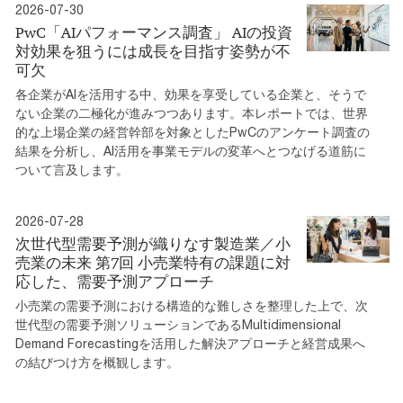
2026-07-30
PwC「AIパフォーマンス調査」 AIの投資
対効果を狙うには成長を目指す姿勢が不
可欠
各企業がAIを活用する中、効果を享受している企業と、そうで
ない企業の二極化が進みつつあります。本レポートでは、世界
的な上場企業の経営幹部を対象としたPwCのアンケート調査の
結果を分析し、AI活用を事業モデルの変革へとつなげる道筋に
ついて言及します。
2026-07-28
次世代型需要予測が織りなす製造業／小
売業の未来 第7回 小売業特有の課題に対
応した、需要予測アプローチ
小売業の需要予測における構造的な難しさを整理した上で、次
世代型の需要予測ソリューションであるMultidimensional
Demand Forecastingを活用した解決アプローチと経営成果へ
の結びつけ方を概観します。