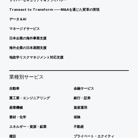
Transact to Transform ――M&Aを通じた変革の実現
データ＆AI
マネージドサービス
日本企業の海外事業支援
海外企業の日本展開支援
地政学リスクマネジメント対応支援
業種別サービス
自動車
金融サービス
重工業・エンジニアリング
銀行・証券
産業機械
資産運用
素材・化学
保険
エネルギー・資源・鉱業
不動産
建設
プライベート・エクイティ