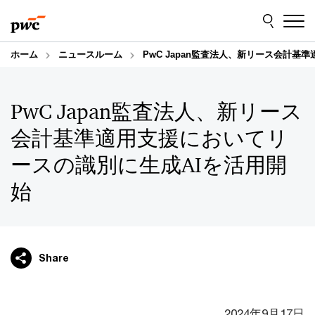
Skip
Skip
to
to
content
footer
ホーム
ニュースルーム
PwC Japan監査法人、新リース会計
PwC Japan監査法人、新リース
会計基準適用支援においてリ
ースの識別に生成AIを活用開
始
Share
2024年9月17日