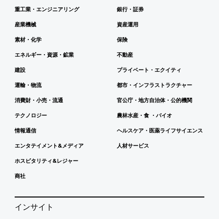
重工業・エンジニアリング
銀行・証券
産業機械
資産運用
素材・化学
保険
エネルギー・資源・鉱業
不動産
建設
プライベート・エクイティ
運輸・物流
都市・インフラストラクチャー
消費財・小売・流通
官公庁・地方自治体・公的機関
テクノロジー
農林水産・食 ・バイオ
情報通信
ヘルスケア・医薬ライフサイエンス
エンタテイメント&メディア
人材サービス
ホスピタリティ&レジャー
商社
インサイト